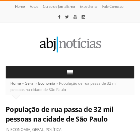
Home
Fotos
Curso de Jornalismo
Expediente
Fale Conosco
ABJ
Notícias
Home
»
Geral
»
Economia
»
População de rua passa de 32 mil
pessoas na cidade de São Paulo
População de rua passa de 32 mil
pessoas na cidade de São Paulo
IN
ECONOMIA
,
GERAL
,
POLÍTICA