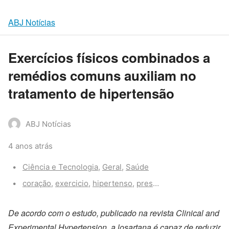
ABJ Notícias
Exercícios físicos combinados a
remédios comuns auxiliam no
tratamento de hipertensão
ABJ Notícias
4 anos atrás
Categories:
Ciência e Tecnologia
,
Geral
,
Saúde
Tags:
coração
,
exercicio
,
hipertenso
,
pressão
,
remédio
De acordo com o estudo, publicado na revista Clinical and
Experimental Hypertension, a losartana é capaz de reduzir