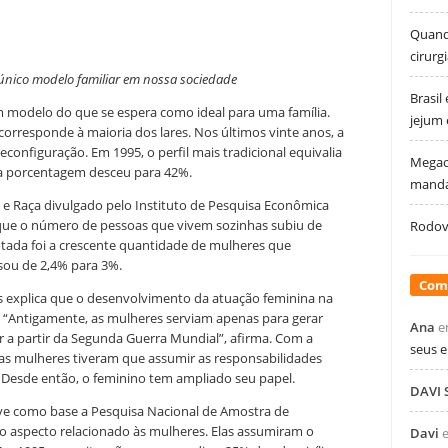
Quando
cirurg
único modelo familiar em nossa sociedade
Brasil
um modelo do que se espera como ideal para uma família.
jejum
corresponde à maioria dos lares. Nos últimos vinte anos, a
onfiguração. Em 1995, o perfil mais tradicional equivalia
Megao
sa porcentagem desceu para 42%.
manda
e Raça divulgado pelo Instituto de Pesquisa Econômica
 que o número de pessoas que vivem sozinhas subiu de
Rodovi
notada foi a crescente quantidade de mulheres que
sou de 2,4% para 3%.
Com
es explica que o desenvolvimento da atuação feminina na
a. “Antigamente, as mulheres serviam apenas para gerar
Ana
e
r a partir da Segunda Guerra Mundial”, afirma. Com a
seus 
as mulheres tiveram que assumir as responsabilidades
 Desde então, o feminino tem ampliado seu papel.
DAVI
eve como base a Pesquisa Nacional de Amostra de
ro aspecto relacionado às mulheres. Elas assumiram o
Davi