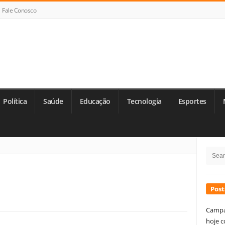
Fale Conosco
Política
Saúde
Educação
Tecnologia
Esportes
Si
Searc
Si
for:
Post
Campa
hoje c