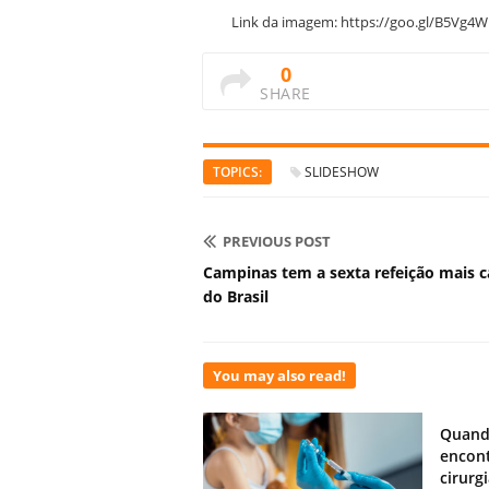
Link da imagem: https://goo.gl/B5Vg4W
0
SHARE
TOPICS:
SLIDESHOW
PREVIOUS POST
Campinas tem a sexta refeição mais c
do Brasil
You may also read!
Quand
encont
cirurg