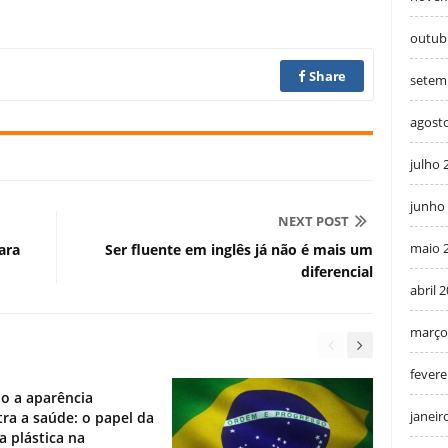
outub
Share
setem
agost
julho 
junho
NEXT POST
maio 
ara
Ser fluente em inglês já não é mais um
diferencial
abril 
março
fevere
o a aparência
janeir
ra a saúde: o papel da
ia plástica na