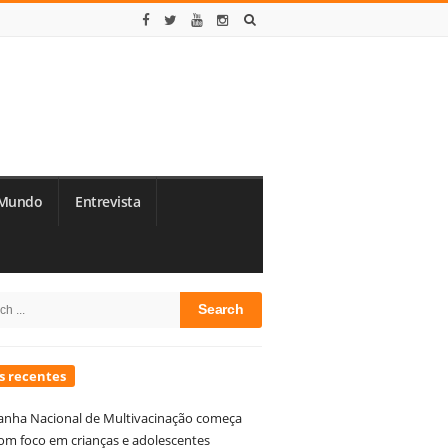
Mundo
Entrevista
te
h
debar
s recentes
nha Nacional de Multivacinação começa
om foco em crianças e adolescentes