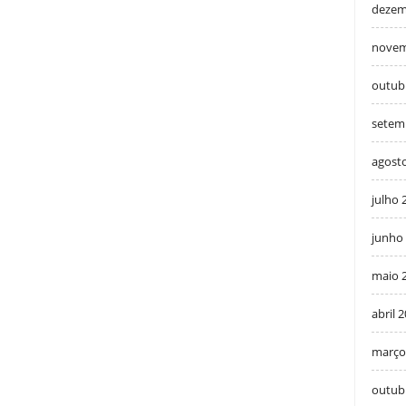
dezem
novem
outub
setem
agost
julho 
junho
maio 
abril 
março
outub