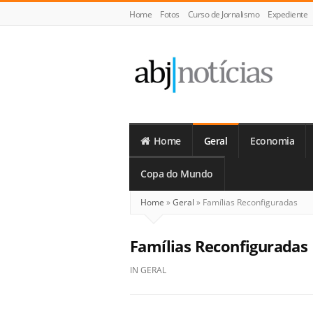
Home
Fotos
Curso de Jornalismo
Expediente
ABJ
Notícias
Home
Geral
Economia
Copa do Mundo
Home
»
Geral
»
Famílias Reconfiguradas
Famílias Reconfiguradas
IN
GERAL