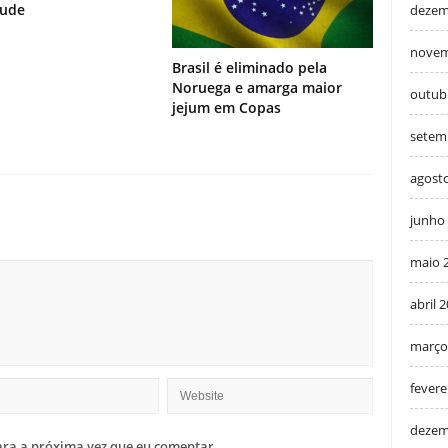
tude
dezem
novem
Brasil é eliminado pela
Noruega e amarga maior
outub
jejum em Copas
setem
agost
junho
maio 
abril 
março
fevere
dezem
ra a próxima vez que eu comentar.