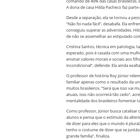
comando de 40% das casas brasileiras. 
A dona de casa Hilda Pacheco faz parte d
Desde a separação, ela se tornou a pesso
“Não foi nada fácil”, desabafa. Ela enf
conseguiu superar as adversidades. Hild
de não se assemelhar ao estipulado c
Cristina Santos, técnica em patologia,
esperado, pois é casada com uma mulher
ensinar valores morais e sociais aos filho
incondicional”, defende. Ela ainda exal
O professor de história Roy Júnior rele
familiar apenas como o resultado da u
muitos brasileiros. “Será que isso vai
atuais, isso não ocorrerá tão cedo”, acre
mentalidade dos brasileiros fomentar t
Como professor, Júnior busca catalisar
alunos e pensa que o estímulo da alteri
de dizer para eles que o mundo é plural
tenho o costume de dizer que se juntá
grande família”, finaliza.