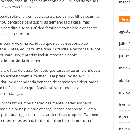
Em 1995, essa situação correspondia a 25% dos domicílios.
macon
essas estatísticas.
a de referência em sua casa e criou os três filhos sozinha.
Arqu
rentou percalços para suprir as demandas da casa, mas
a acredita que seu núcleo familiar é completo a despeito
agost
omo senso comum.
 também vive uma realidade que não corresponde ao
julho 
 e, juntas, educam uma filha. “A família é responsável por
s. Para isso, é preciso incluir respeito e apoio
junho
ta a importância do amor.
maio 
mbra o fato de que a Constituição caracteriza uma entidade
nião entre homem e mulher. Esse pressuposto exclui
abril 
 mudar? Se depender da bancada de senadores e deputados
dita. Ele enfatiza que Brasília só vai mudar se a
março
ais mudanças.
 o processo de modificação das mentalidades em seus
fevere
dade é o princípio para conseguir esse propósito. “Gosto
, pois cada lugar tem suas caraterísticas próprias. Também
dezem
ssemos todos os habitantes do planeta seriamos uma
novem