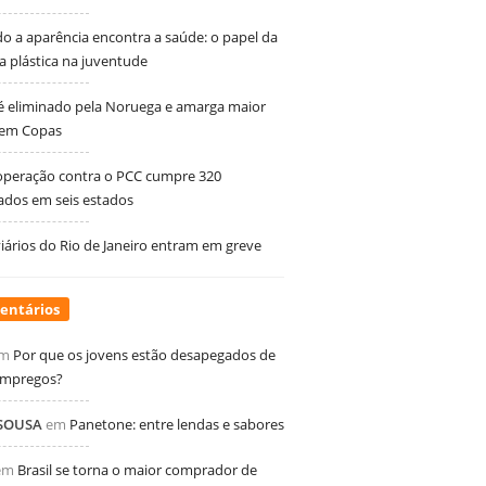
 a aparência encontra a saúde: o papel da
ia plástica na juventude
 é eliminado pela Noruega e amarga maior
 em Copas
peração contra o PCC cumpre 320
dos em seis estados
ários do Rio de Janeiro entram em greve
entários
m
Por que os jovens estão desapegados de
empregos?
 SOUSA
em
Panetone: entre lendas e sabores
em
Brasil se torna o maior comprador de