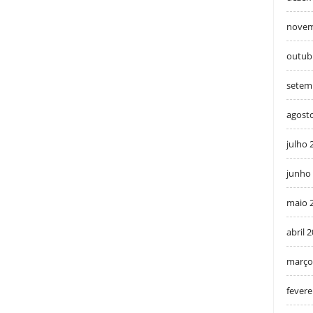
novem
outub
setem
agost
julho 
junho
maio 
abril 
março
fevere