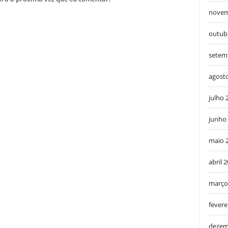
novem
outub
setem
agost
julho 
junho
maio 
abril 
março
fevere
dezem