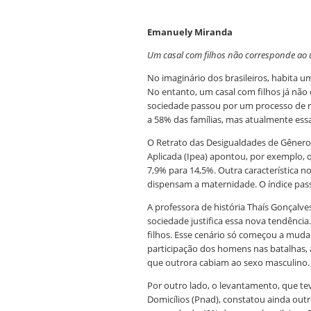
Emanuely Miranda
Um casal com filhos não corresponde ao 
No imaginário dos brasileiros, habita 
No entanto, um casal com filhos já não 
sociedade passou por um processo de rec
a 58% das famílias, mas atualmente es
O Retrato das Desigualdades de Gênero 
Aplicada (Ipea) apontou, por exemplo,
7,9% para 14,5%. Outra característica 
dispensam a maternidade. O índice pas
A professora de história Thaís Gonçalv
sociedade justifica essa nova tendênci
filhos. Esse cenário só começou a muda
participação dos homens nas batalhas, 
que outrora cabiam ao sexo masculino.
Por outro lado, o levantamento, que t
Domicílios (Pnad), constatou ainda out