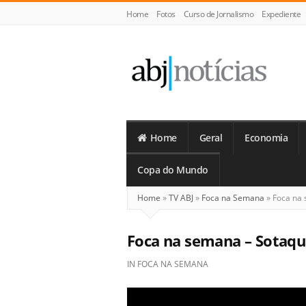
Home
Fotos
Curso de Jornalismo
Expediente
ABJ
Notícias
Home
Geral
Economia
Copa do Mundo
Home
»
TV ABJ
»
Foca na Semana
»
Foca na 
Foca na semana – Sotaq
IN
FOCA NA SEMANA