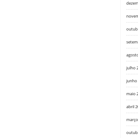
dezem
novem
outub
setem
agost
julho 
junho
maio 
abril 
março
outub