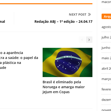
macon
NEXT POST
Arqu
mal
Redação ABJ – 1ª edição – 24.04.17
agost
julho 
junho
o a aparência
ra a saúde: o papel da
maio 
ia plástica na
tude
abril 
março
Brasil é eliminado pela
Noruega e amarga maior
fevere
jejum em Copas
dezem
novem