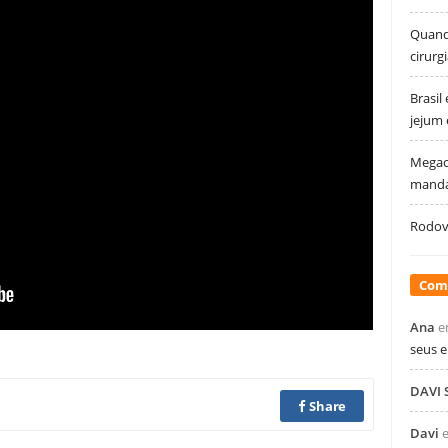
Quando
cirurg
Brasil
jejum
Megao
manda
Rodovi
Com
Ana
e
seus 
DAVI
Share
Davi