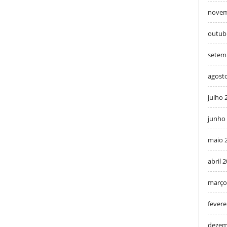
novem
outub
setem
agost
julho 
junho
maio 
abril 
março
fevere
dezem