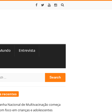
Mundo
Entrevista
te
h
debar
s recentes
nha Nacional de Multivacinação começa
om foco em crianças e adolescentes