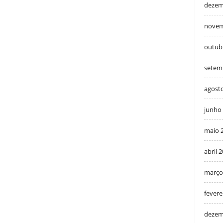
dezem
novem
outub
setem
agost
junho
maio 
abril 
março
fevere
dezem