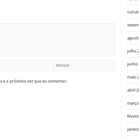
outub
setem
agost
julho 
junho
maio 
ra a próxima vez que eu comentar.
abril 
março
fevere
janeir