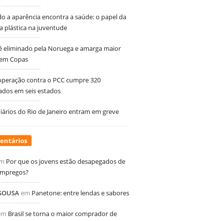
 a aparência encontra a saúde: o papel da
ia plástica na juventude
 é eliminado pela Noruega e amarga maior
 em Copas
peração contra o PCC cumpre 320
dos em seis estados
ários do Rio de Janeiro entram em greve
entários
m
Por que os jovens estão desapegados de
empregos?
 SOUSA
em
Panetone: entre lendas e sabores
em
Brasil se torna o maior comprador de