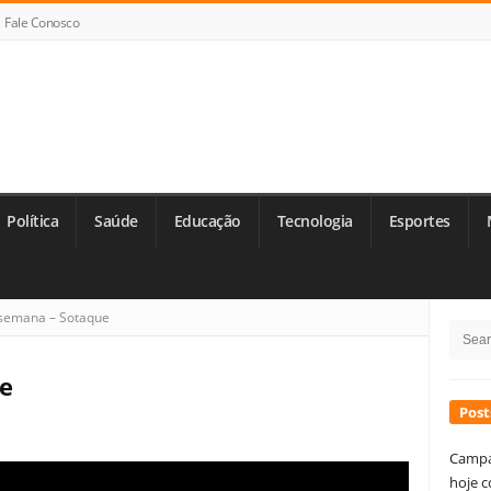
Fale Conosco
Política
Saúde
Educação
Tecnologia
Esportes
Si
semana – Sotaque
Searc
Si
for:
ue
Post
Campa
hoje c