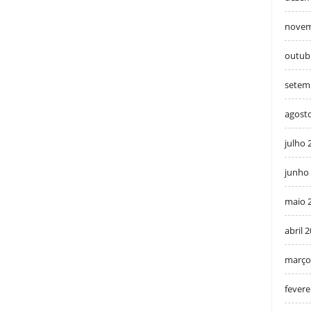
novem
outub
setem
agost
julho 
junho
maio 
abril 
março
fevere