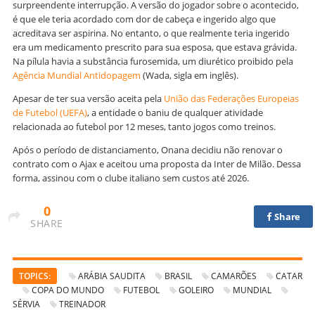
surpreendente interrupção. A versão do jogador sobre o acontecido,
é que ele teria acordado com dor de cabeça e ingerido algo que
acreditava ser aspirina. No entanto, o que realmente teria ingerido
era um medicamento prescrito para sua esposa, que estava grávida.
Na pílula havia a substância furosemida, um diurético proibido pela
Agência Mundial Antidopagem
(Wada, sigla em inglês).
Apesar de ter sua versão aceita pela
União das Federações Europeias
de Futebol (UEFA)
, a entidade o baniu de qualquer atividade
relacionada ao futebol por 12 meses, tanto jogos como treinos.
Após o período de distanciamento, Onana decidiu não renovar o
contrato com o Ajax e aceitou uma proposta da Inter de Milão. Dessa
forma, assinou com o clube italiano sem custos até 2026.
0
Share
SHARE
TOPICS:
ARÁBIA SAUDITA
BRASIL
CAMARÕES
CATAR
COPA DO MUNDO
FUTEBOL
GOLEIRO
MUNDIAL
SÉRVIA
TREINADOR