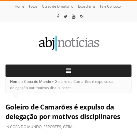
Home
Fotos
Curso de Jornalismo
Expediente
Fale Conosco
ABJ
Notícias
Home
»
Copa do Mundo
»
Goleiro de Camarões é expulso da
delegação por motivos disciplinares
Goleiro de Camarões é expulso da
delegação por motivos disciplinares
IN
COPA DO MUNDO
,
ESPORTES
,
GERAL