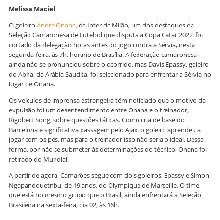
Melissa Maciel
O goleiro
André Onana
, da Inter de Milão, um dos destaques da
Seleção Camaronesa de Futebol que disputa a Copa Catar 2022, foi
cortado da delegação horas antes do jogo contra a Sérvia, nesta
segunda-feira, às 7h, horário de Brasília. A federação camaronesa
ainda não se pronunciou sobre o ocorrido, mas Davis Epassy, goleiro
do Abha, da Arábia Saudita, foi selecionado para enfrentar a Sérvia no
lugar de Onana.
Os veículos de imprensa estrangeira têm noticiado que o motivo da
expulsão foi um desentendimento entre Onana e o treinador,
Rigobert Song, sobre questões táticas. Como cria de base do
Barcelona e significativa passagem pelo Ajax, o goleiro aprendeu a
jogar com os pés, mas para o treinador isso não seria o ideal. Dessa
forma, por não se submeter às determinações do técnico, Onana foi
retirado do Mundial.
A partir de agora, Camarões segue com dois goleiros, Epassy e Simon
Ngapandouetnbu, de 19 anos, do Olympique de Marseille. O time,
que está no mesmo grupo que o Brasil, ainda enfrentará a Seleção
Brasileira na sexta-feira, dia 02, às 16h.