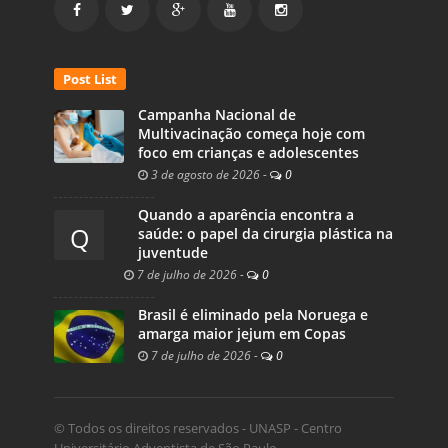
Post List
Campanha Nacional de
Multivacinação começa hoje com
foco em crianças e adolescentes
3 de agosto de 2026
-
0
Quando a aparência encontra a
Q
saúde: o papel da cirurgia plástica na
juventude
7 de julho de 2026
-
0
Brasil é eliminado pela Noruega e
amarga maior jejum em Copas
7 de julho de 2026
-
0
© Todos os direitos reservados - UNASP - Centro
Universitário Adventista de São Paulo