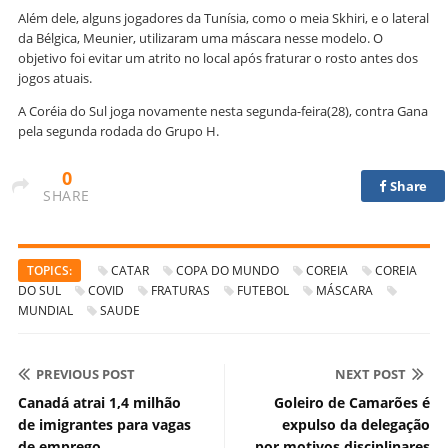
Além dele, alguns jogadores da Tunísia, como o meia Skhiri, e o lateral
da Bélgica, Meunier, utilizaram uma máscara nesse modelo. O
objetivo foi evitar um atrito no local após fraturar o rosto antes dos
jogos atuais.
A Coréia do Sul joga novamente nesta segunda-feira(28), contra Gana
pela segunda rodada do Grupo H.
0
Share
SHARE
TOPICS:
CATAR
COPA DO MUNDO
COREIA
COREIA
DO SUL
COVID
FRATURAS
FUTEBOL
MÁSCARA
MUNDIAL
SAUDE
PREVIOUS POST
NEXT POST
Canadá atrai 1,4 milhão
Goleiro de Camarões é
de imigrantes para vagas
expulso da delegação
de emprego
por motivos disciplinares