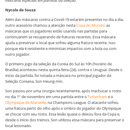
máscaras especiais em partidas da seleção
.
Nycole de Souza
Além das máscaras contra a Covid-19 estarem presentes no dia a dia,
outro acessório chamou a atenção nesta
Copa do Mundo
: as
máscaras que os jogadores estão usando nas partidas para
continuarem se recuperando de fraturas recentes. Essa máscara
ajuda a preservar o local que sofreu alguma fratura recente. Isso
porque ela é resistente e minimizas impactos com a bola ou com
outro jogador.
O primeiro jogo da seleção da Coreia do Sul às 10h (horário de
Brasília) aconteceu nesta quinta-feira (24), contra o Uruguai. Desde o
início da partida, foi notada a máscara no principal jogador da
Seleção Coreana, Son Heung-min.
Son passou por uma cirurgia recentemente, após machucar o rosto
no dia 1° de novembro em uma partida entre o
Tottenham
e o
Olympique de Marseille
, na Champions League. O atacante sofreu
uma fratura perto do olho após o ombro do jogador do Olympique
se chocar com seu rosto. Essa lesão quase o deixou fora da Copa e,
desde o início dos treinos, Son utilizou essa máscara para preservar o
local lesionado.