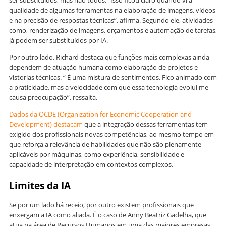
ser substituídos, mas não todos. “Isso ficou claro quando vi a
qualidade de algumas ferramentas na elaboração de imagens, vídeos
e na precisão de respostas técnicas”, afirma. Segundo ele, atividades
como, renderização de imagens, orçamentos e automação de tarefas,
já podem ser substituídos por IA.
Por outro lado, Richard destaca que funções mais complexas ainda
dependem de atuação humana como elaboração de projetos e
vistorias técnicas. “ É uma mistura de sentimentos. Fico animado com
a praticidade, mas a velocidade com que essa tecnologia evolui me
causa preocupação”, ressalta.
Dados da OCDE (Organization for Economic Cooperation and
Development) destacam
que a integração dessas ferramentas tem
exigido dos profissionais novas competências, ao mesmo tempo em
que reforça a relevância de habilidades que não são plenamente
aplicáveis por máquinas, como experiência, sensibilidade e
capacidade de interpretação em contextos complexos.
Limites da IA
Se por um lado há receio, por outro existem profissionais que
enxergam a IA como aliada. É o caso de Anny Beatriz Gadelha, que
atua na área de Recursos Humanos em uma das maiores empresas