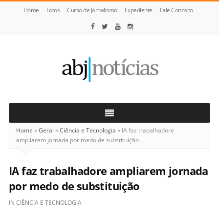
Home
Fotos
Curso de Jornalismo
Expediente
Fale Conosco
ABJ
Notícias
Home
»
Geral
»
Ciência e Tecnologia
»
IA faz trabalhadore
ampliarem jornada por medo de substituição
IA faz trabalhadore ampliarem jornada
por medo de substituição
IN
CIÊNCIA E TECNOLOGIA