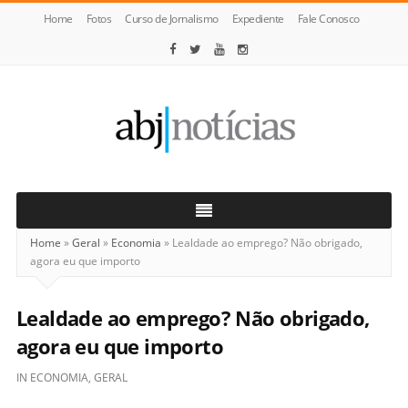
Home
Fotos
Curso de Jornalismo
Expediente
Fale Conosco
ABJ
Notícias
Home
»
Geral
»
Economia
»
Lealdade ao emprego? Não obrigado,
agora eu que importo
Lealdade ao emprego? Não obrigado,
agora eu que importo
IN
ECONOMIA
,
GERAL