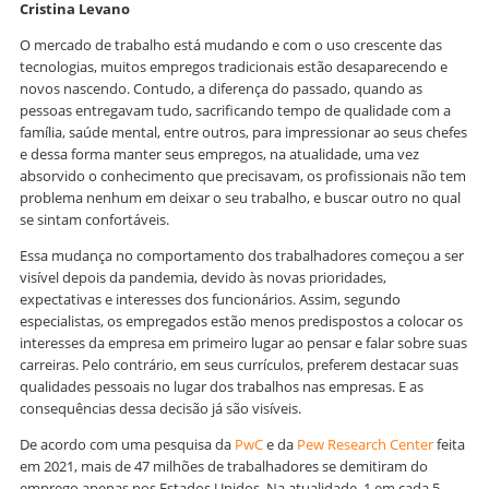
Cristina Levano
O mercado de trabalho está mudando e com o uso crescente das
tecnologias, muitos empregos tradicionais estão desaparecendo e
novos nascendo. Contudo, a diferença do passado, quando as
pessoas entregavam tudo, sacrificando tempo de qualidade com a
família, saúde mental, entre outros, para impressionar ao seus chefes
e dessa forma manter seus empregos, na atualidade, uma vez
absorvido o conhecimento que precisavam, os profissionais não tem
problema nenhum em deixar o seu trabalho, e buscar outro no qual
se sintam confortáveis.
Essa mudança no comportamento dos trabalhadores começou a ser
visível depois da pandemia, devido às novas prioridades,
expectativas e interesses dos funcionários. Assim, segundo
especialistas, os empregados estão menos predispostos a colocar os
interesses da empresa em primeiro lugar ao pensar e falar sobre suas
carreiras. Pelo contrário, em seus currículos, preferem destacar suas
qualidades pessoais no lugar dos trabalhos nas empresas. E as
consequências dessa decisão já são visíveis.
De acordo com uma pesquisa da
PwC
e da
Pew Research Center
feita
em 2021, mais de 47 milhões de trabalhadores se demitiram do
emprego apenas nos Estados Unidos. Na atualidade, 1 em cada 5