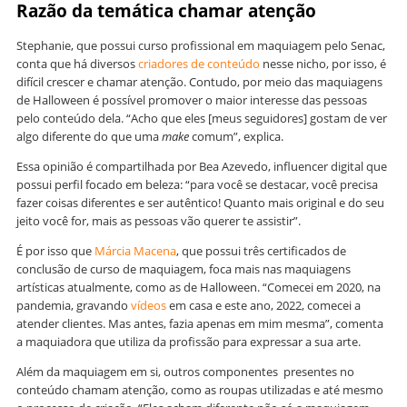
Razão da temática chamar atenção
Stephanie, que possui curso profissional em maquiagem pelo Senac,
conta que há diversos
criadores de conteúdo
nesse nicho, por isso, é
difícil crescer e chamar atenção. Contudo, por meio das maquiagens
de Halloween é possível promover o maior interesse das pessoas
pelo conteúdo dela. “Acho que eles [meus seguidores] gostam de ver
algo diferente do que uma
make
comum”, explica.
Essa opinião é compartilhada por Bea Azevedo, influencer digital que
possui perfil focado em beleza: “para você se destacar, você precisa
fazer coisas diferentes e ser autêntico! Quanto mais original e do seu
jeito você for, mais as pessoas vão querer te assistir”.
É por isso que
Márcia Macena
, que possui três certificados de
conclusão de curso de maquiagem, foca mais nas maquiagens
artísticas atualmente, como as de Halloween. “Comecei em 2020, na
pandemia, gravando
vídeos
em casa e este ano, 2022, comecei a
atender clientes. Mas antes, fazia apenas em mim mesma”, comenta
a maquiadora que utiliza da profissão para expressar a sua arte.
Além da maquiagem em si, outros componentes presentes no
conteúdo chamam atenção, como as roupas utilizadas e até mesmo