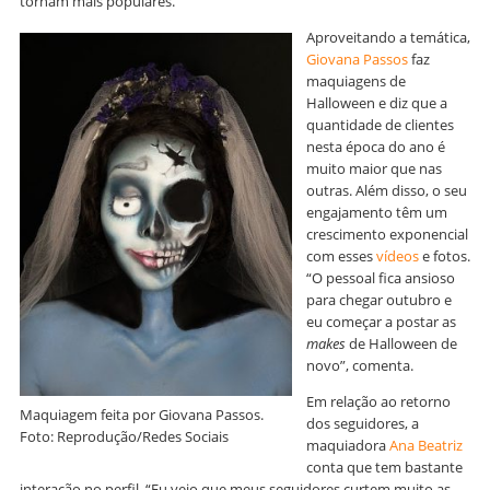
tornam mais populares.
Aproveitando a temática,
Giovana Passos
faz
maquiagens de
Halloween e diz que a
quantidade de clientes
nesta época do ano é
muito maior que nas
outras. Além disso, o seu
engajamento têm um
crescimento exponencial
com esses
vídeos
e fotos.
“O pessoal fica ansioso
para chegar outubro e
eu começar a postar as
makes
de Halloween de
novo”, comenta.
Em relação ao retorno
Maquiagem feita por Giovana Passos.
dos seguidores, a
Foto: Reprodução/Redes Sociais
maquiadora
Ana Beatriz
conta que tem bastante
interação no perfil. “Eu vejo que meus seguidores curtem muito as