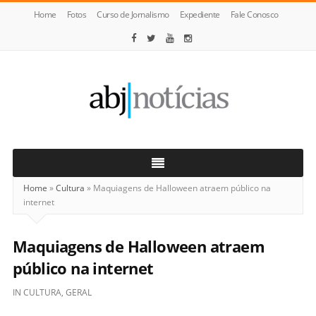
Home
Fotos
Curso de Jornalismo
Expediente
Fale Conosco
ABJ
Notícias
Home
»
Cultura
»
Maquiagens de Halloween atraem público na
internet
Maquiagens de Halloween atraem
público na internet
IN
CULTURA
,
GERAL