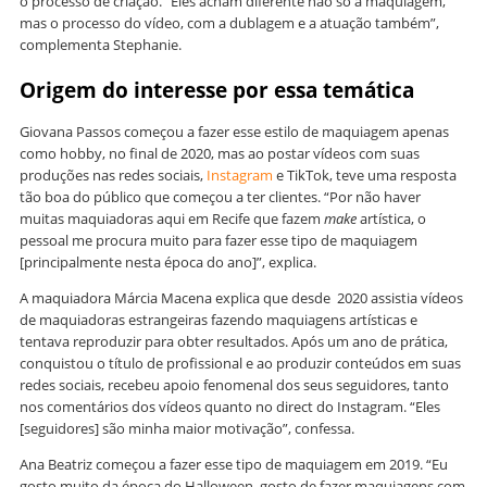
o processo de criação. “Eles acham diferente não só a maquiagem,
mas o processo do vídeo, com a dublagem e a atuação também”,
complementa Stephanie.
Origem do interesse por essa temática
Giovana Passos começou a fazer esse estilo de maquiagem apenas
como hobby, no final de 2020, mas ao postar vídeos com suas
produções nas redes sociais,
Instagram
e TikTok, teve uma resposta
tão boa do público que começou a ter clientes. “Por não haver
muitas maquiadoras aqui em Recife que fazem
make
artística, o
pessoal me procura muito para fazer esse tipo de maquiagem
[principalmente nesta época do ano]”, explica.
A maquiadora Márcia Macena explica que desde 2020 assistia vídeos
de maquiadoras estrangeiras fazendo maquiagens artísticas e
tentava reproduzir para obter resultados. Após um ano de prática,
conquistou o título de profissional e ao produzir conteúdos em suas
redes sociais, recebeu apoio fenomenal dos seus seguidores, tanto
nos comentários dos vídeos quanto no direct do Instagram. “Eles
[seguidores] são minha maior motivação”, confessa.
Ana Beatriz começou a fazer esse tipo de maquiagem em 2019. “Eu
gosto muito da época do Halloween, gosto de fazer maquiagens com