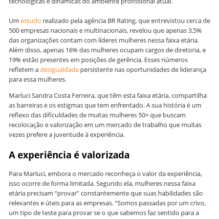
tecnológicas e dinâmicas do ambiente profissional atual.
Um
estudo
realizado pela agência BR Rating, que entrevistou cerca de
500 empresas nacionais e multinacionais, revelou que apenas 3,5%
das organizações contam com líderes mulheres nessa faixa etária.
Além disso, apenas 16% das mulheres ocupam cargos de diretoria, e
19% estão presentes em posições de gerência. Esses números
refletem a
desigualdade
persistente nas oportunidades de liderança
para essa mulheres.
Marluci Sandra Costa Ferreira, que têm esta faixa etária, compartilha
as barreiras e os estigmas que tem enfrentado. A sua história é um
reflexo das dificuldades de muitas mulheres 50+ que buscam
recolocação e valorização em um mercado de trabalho que muitas
vezes prefere a juventude à experiência.
A experiência é valorizada
Para Marluci, embora o mercado reconheça o valor da experiência,
isso ocorre de forma limitada. Segundo ela, mulheres nessa faixa
etária precisam “provar” constantemente que suas habilidades são
relevantes e úteis para as empresas. “Somos passadas por um crivo,
um tipo de teste para provar se o que sabemos faz sentido para a