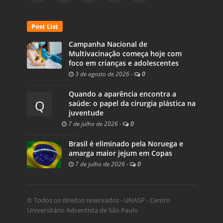
Post List
Campanha Nacional de
Multivacinação começa hoje com
foco em crianças e adolescentes
3 de agosto de 2026
-
0
Quando a aparência encontra a
Q
saúde: o papel da cirurgia plástica na
juventude
7 de julho de 2026
-
0
Brasil é eliminado pela Noruega e
amarga maior jejum em Copas
7 de julho de 2026
-
0
© Todos os direitos reservados - UNASP - Centro
Universitário Adventista de São Paulo