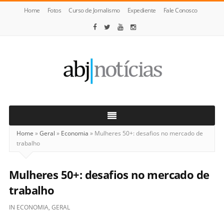
Home
Fotos
Curso de Jornalismo
Expediente
Fale Conosco
ABJ
Notícias
Home
»
Geral
»
Economia
»
Mulheres 50+: desafios no mercado de
trabalho
Mulheres 50+: desafios no mercado de
trabalho
IN
ECONOMIA
,
GERAL