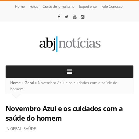
Home
Fotos
Curso de Jornalismo
Expediente
Fale Conosco
ABJ
Notícias
Home
»
Geral
»
Novembro Azul e os cuidados com a saúde do
homem
Novembro Azul e os cuidados com a
saúde do homem
IN
GERAL
,
SAÚDE