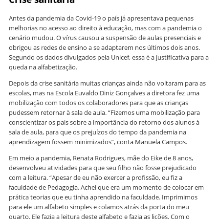
Antes da pandemia da Covid-19 o país já apresentava pequenas
melhorias no acesso ao direito à educação, mas com a pandemia o
cenário mudou. O vírus causou a suspensão de aulas presenciais e
obrigou as redes de ensino a se adaptarem nos últimos dois anos.
Segundo os dados divulgados pela Unicef, essa é a justificativa para a
queda na alfabetização.
Depois da crise sanitária muitas crianças ainda não voltaram para as
escolas, mas na Escola Euvaldo Diniz Gonçalves a diretora fez uma
mobilização com todos os colaboradores para que as crianças
pudessem retornar à sala de aula. “Fizemos uma mobilização para
conscientizar os pais sobre a importância do retorno dos alunos à
sala de aula, para que os prejuízos do tempo da pandemia na
aprendizagem fossem minimizados”, conta Manuela Campos.
Em meio a pandemia, Renata Rodrigues, mãe do Eike de 8 anos,
desenvolveu atividades para que seu filho não fosse prejudicado
com a leitura. “Apesar de eu não exercer a profissão, eu fiz a
faculdade de Pedagogia. Achei que era um momento de colocar em
prática teorias que eu tinha aprendido na faculdade. Imprimimos
para ele um alfabeto simples e colamos atrás da porta do meu
quarto. Ele fazia a leitura deste alfabeto e fazia as lições. Com o