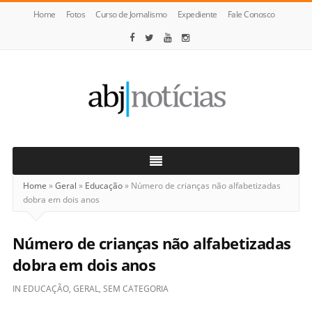
Home
Fotos
Curso de Jornalismo
Expediente
Fale Conosco
ABJ
Notícias
Home
»
Geral
»
Educação
»
Número de crianças não alfabetizadas
dobra em dois anos
Número de crianças não alfabetizadas
dobra em dois anos
IN
EDUCAÇÃO
,
GERAL
,
SEM CATEGORIA