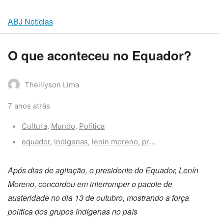
ABJ Notícias
O que aconteceu no Equador?
Theillyson Lima
7 anos atrás
Categories:
Cultura
,
Mundo
,
Política
Tags:
equador
,
indigenas
,
lenin moreno
,
protestos
Após dias de agitação, o presidente do Equador, Lenín
Moreno, concordou em interromper o pacote de
austeridade no dia 13 de outubro, mostrando a força
política dos grupos indígenas no país