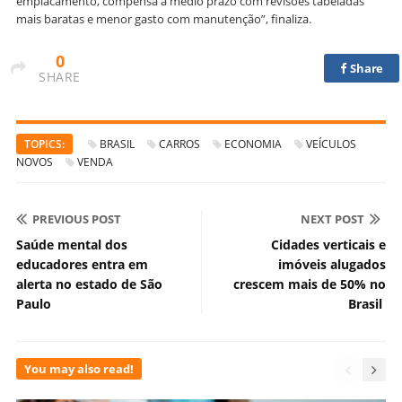
emplacamento, compensa a médio prazo com revisões tabeladas
mais baratas e menor gasto com manutenção”, finaliza.
0
Share
SHARE
TOPICS:
BRASIL
CARROS
ECONOMIA
VEÍCULOS
NOVOS
VENDA
PREVIOUS POST
NEXT POST
Saúde mental dos
Cidades verticais e
educadores entra em
imóveis alugados
alerta no estado de São
crescem mais de 50% no
Paulo
Brasil
You may also read!