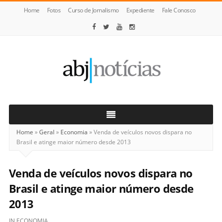
Home
Fotos
Curso de Jornalismo
Expediente
Fale Conosco
ABJ
Notícias
Home
»
Geral
»
Economia
»
Venda de veículos novos dispara no
Brasil e atinge maior número desde 2013
Venda de veículos novos dispara no
Brasil e atinge maior número desde
2013
IN
ECONOMIA