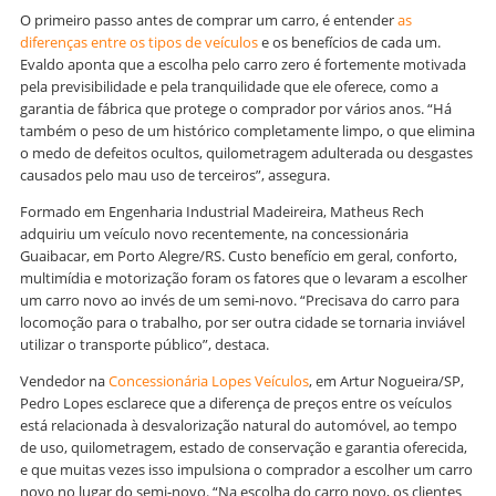
O primeiro passo antes de comprar um carro, é entender
as
diferenças entre os tipos de veículos
e os benefícios de cada um.
Evaldo aponta que a escolha pelo carro zero é fortemente motivada
pela previsibilidade e pela tranquilidade que ele oferece, como a
garantia de fábrica que protege o comprador por vários anos. “Há
também o peso de um histórico completamente limpo, o que elimina
o medo de defeitos ocultos, quilometragem adulterada ou desgastes
causados pelo mau uso de terceiros”, assegura.
Formado em Engenharia Industrial Madeireira, Matheus Rech
adquiriu um veículo novo recentemente, na concessionária
Guaibacar, em Porto Alegre/RS. Custo benefício em geral, conforto,
multimídia e motorização foram os fatores que o levaram a escolher
um carro novo ao invés de um semi-novo. “Precisava do carro para
locomoção para o trabalho, por ser outra cidade se tornaria inviável
utilizar o transporte público”, destaca.
Vendedor na
Concessionária Lopes Veículos
, em Artur Nogueira/SP,
Pedro Lopes esclarece que a diferença de preços entre os veículos
está relacionada à desvalorização natural do automóvel, ao tempo
de uso, quilometragem, estado de conservação e garantia oferecida,
e que muitas vezes isso impulsiona o comprador a escolher um carro
novo no lugar do semi-novo. “Na escolha do carro novo, os clientes