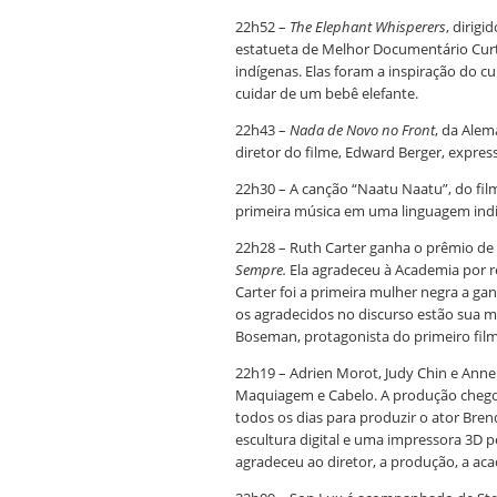
22h52 –
The Elephant Whisperers
, dirig
estatueta de Melhor Documentário Cur
indígenas. Elas foram a inspiração do c
cuidar de um bebê elefante.
22h43 –
Nada de Novo no Front
, da Alem
diretor do filme, Edward Berger, expres
22h30 – A canção “Naatu Naatu”, do fi
primeira música em uma linguagem india
22h28 – Ruth Carter ganha o prêmio de 
Sempre.
Ela agradeceu à Academia por r
Carter foi a primeira mulher negra a ga
os agradecidos no discurso estão sua 
Boseman, protagonista do primeiro film
22h19 – Adrien Morot, Judy Chin e Anne
Maquiagem e Cabelo. A produção chegou
todos os dias para produzir o ator Bren
escultura digital e uma impressora 3D p
agradeceu ao diretor, a produção, a acad