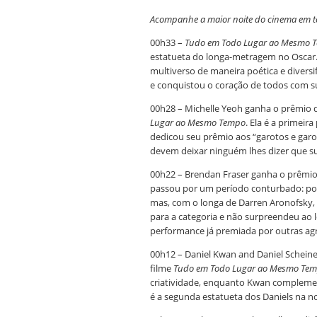
Acompanhe a maior noite do cinema em t
00h33 –
Tudo em Todo Lugar ao Mesmo 
estatueta do longa-metragem no Oscar.
multiverso de maneira poética e divers
e conquistou o coração de todos com su
00h28 – Michelle Yeoh ganha o prêmio 
Lugar ao Mesmo Tempo
. Ela é a primeir
dedicou seu prêmio aos “garotos e garo
devem deixar ninguém lhes dizer que s
00h22 – Brendan Fraser ganha o prêmi
passou por um período conturbado: por 
mas, com o longa de Darren Aronofsky, v
para a categoria e não surpreendeu ao
performance já premiada por outras ag
00h12 – Daniel Kwan and Daniel Scheine
filme
Tudo em Todo Lugar ao Mesmo Te
criatividade, enquanto Kwan complemen
é a segunda estatueta dos Daniels na noi