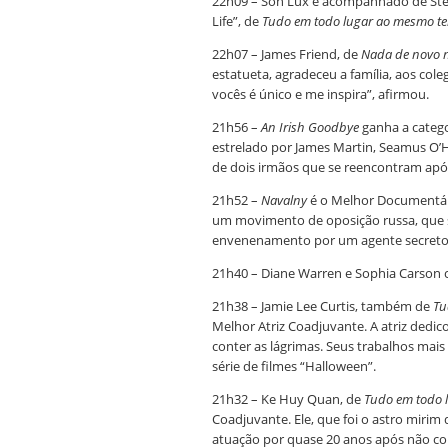
22h09 – Son Lux é acompanhado de Step
Life”, de
Tudo em todo lugar ao mesmo t
22h07 – James Friend, de
Nada de novo n
estatueta, agradeceu a família, aos cole
vocês é único e me inspira”, afirmou.
21h56 –
An Irish Goodbye
ganha a categ
estrelado por James Martin, Seamus O’Har
de dois irmãos que se reencontram ap
21h52 –
Navalny
é o Melhor Documentár
um movimento de oposição russa, que s
envenenamento por um agente secreto
21h40 – Diane Warren e Sophia Carson c
21h38 – Jamie Lee Curtis, também de
Tu
Melhor Atriz Coadjuvante. A atriz dedic
conter as lágrimas. Seus trabalhos mais
série de filmes “Halloween”.
21h32 – Ke Huy Quan, de
Tudo em todo 
Coadjuvante. Ele, que foi o astro mirim 
atuação por quase 20 anos após não c