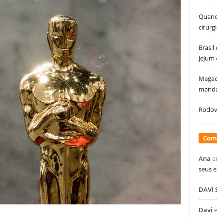
Quando
cirurg
Brasil
jejum
Megao
manda
Rodovi
Com
Ana
e
seus 
DAVI
Davi