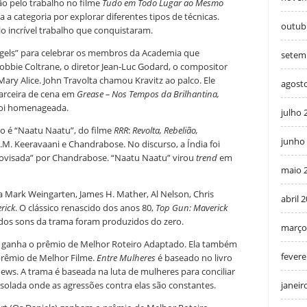
o pelo trabalho no filme
Tudo em Todo Lugar ao Mesmo
a a categoria por explorar diferentes tipos de técnicas.
outub
o incrível trabalho que conquistaram.
 Angels” para celebrar os membros da Academia que
setem
obbie Coltrane, o diretor Jean-Luc Godard, o compositor
Mary Alice. John Travolta chamou Kravitz ao palco. Ele
agost
arceira de cena em
Grease – Nos Tempos da Brilhantina,
 foi homenageada.
julho 
o é “Naatu Naatu”, do filme
RRR
:
Revolta, Rebelião,
junho
.M. Keeravaani e Chandrabose. No discurso, a Índia foi
ovisada” por Chandrabose. “Naatu Naatu” virou
trend
em
maio 
 Mark Weingarten, James H. Mather, Al Nelson, Chris
abril 
rick
. O clássico renascido dos anos 80,
Top Gun: Maverick
s dos sons da trama foram produzidos do zero.
março
,
ganha o prêmio de Melhor Roteiro Adaptado. Ela também
fevere
 prêmio de Melhor Filme.
Entre Mulheres
é baseado no livro
ws. A trama é baseada na luta de mulheres para conciliar
isolada onde as agressões contra elas são constantes.
janeir