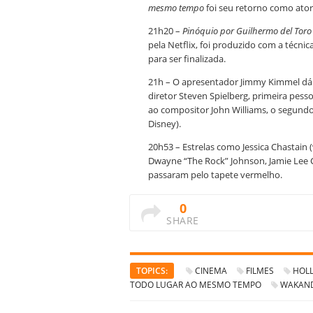
mesmo tempo
foi seu retorno como ator
21h20 –
Pinóquio por Guilhermo del Tor
pela Netflix, foi produzido com a técnic
para ser finalizada.
21h – O apresentador Jimmy Kimmel dá 
diretor Steven Spielberg, primeira pess
ao compositor John Williams, o segundo 
Disney).
20h53 – Estrelas como Jessica Chastain
Dwayne “The Rock” Johnson, Jamie Lee Cu
passaram pelo tapete vermelho.
0
SHARE
TOPICS:
CINEMA
FILMES
HOL
TODO LUGAR AO MESMO TEMPO
WAKAND