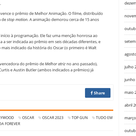
dezem
.
o
vence o prêmio de Melhor Animação. O filme, distribuído
novem
a de
stop motion.
A animação demorou cerca de 15 anos
outub
início à programação. Ele faz uma menção honrosa ao
setem
oa a ser indicada ao prêmio em seis décadas diferentes, e
mais indicado da história do Oscar (o primeiro é Walt
agost
 (vencedora do prêmio de
Melhor atriz
no ano passado),
julho 
rtis e Austin Butler (ambos indicados a prêmios) já
junho
maio 
Share
abril 
LYWOOD
OSCAR
OSCAR 2023
TOP GUN
TUDO EM
março
A FOREVER
outub