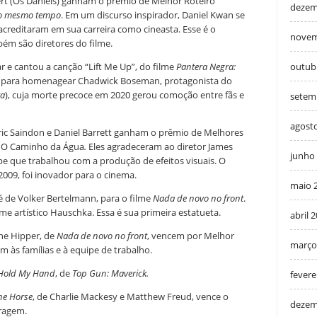
rt (Os Daniels) ganham o prêmio de Melhor Roteiro
dezem
ao mesmo tempo
. Em um discurso inspirador, Daniel Kwan se
creditaram em sua carreira como cineasta. Esse é o
novem
bém são diretores do filme.
r e cantou a canção “Lift Me Up”, do filme
Pantera Negra:
outub
ta para homenagear Chadwick Boseman, protagonista do
ra
), cuja morte precoce em 2020 gerou comoção entre fãs e
setem
agost
Eric Saindon e Daniel Barrett ganham o prêmio de Melhores
r: O Caminho da Água
.
Eles agradeceram ao diretor James
junho
pe que trabalhou com a produção de efeitos visuais. O
2009, foi inovador para o cinema.
maio 
é de Volker Bertelmann, para o filme
Nada de novo no front
.
 artístico Hauschka. Essa é sua primeira estatueta.
abril 
ine Hipper, de
Nada de novo no front
, vencem por Melhor
março
às famílias e à equipe de trabalho.
Hold My Hand
, de
Top Gun: Maverick.
fevere
he Horse
, de Charlie Mackesy e Matthew Freud, vence o
dezem
ragem.