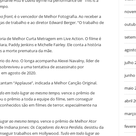
hanie Hsu e David Byrne na performance de “This is a
empo.
novem
o front
, é o vencedor de Melhor Fotografia. Ao receber a
gas de trabalho e ao diretor Edward Berger. “O trabalho de
outub
setem
oria de Melhor Curta Metragem em Live Action. O filme é
a, Paddy Jenkins e Michelle Fairley. Ele conta a história
agost
ós a morte prematura da mãe.
io do Ano. O longa acompanha Alexei Navalny, líder de
julho 
obreviveu a uma tentativa de assassinato por
 em agosto de 2020.
junho
antam “Applause”, indicada a Melhor Canção Original.
maio 
do em todo lugar ao mesmo tempo,
vence o prêmio de
ou o prêmio a toda a equipe do filme, sem conseguir
abril 
 conhecidos são em filmes de terror, especialmente na
março
lugar ao mesmo tempo,
vence o prêmio de Melhor Ator
fevere
de Indiana Jones:
Os Caçadores da Arca Perdida
, desistiu da
onseguir trabalhos em Hollywood.
Tudo em todo lugar ao