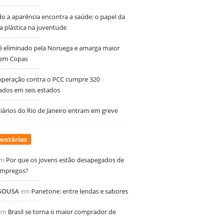
 a aparência encontra a saúde: o papel da
ia plástica na juventude
 é eliminado pela Noruega e amarga maior
 em Copas
peração contra o PCC cumpre 320
dos em seis estados
ários do Rio de Janeiro entram em greve
entários
m
Por que os jovens estão desapegados de
empregos?
 SOUSA
em
Panetone: entre lendas e sabores
em
Brasil se torna o maior comprador de