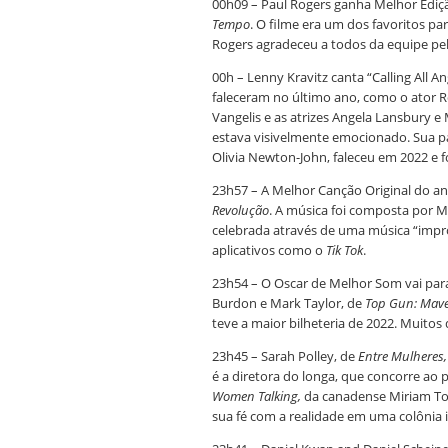
00h09 – Paul Rogers ganha Melhor Ediçã
Tempo
. O filme era um dos favoritos par
Rogers agradeceu a todos da equipe pel
00h – Lenny Kravitz canta “Calling All
faleceram no último ano, como o ator R
Vangelis e as atrizes Angela Lansbury e 
estava visivelmente emocionado. Sua p
Olivia Newton-John, faleceu em 2022 e
23h57 – A Melhor Canção Original do an
Revolução
. A música foi composta por M
celebrada através de uma música “impr
aplicativos como o
Tik Tok
.
23h54 – O Oscar de Melhor Som vai para
Burdon e Mark Taylor, de
Top Gun: Mave
teve a maior bilheteria de 2022. Muito
23h45 – Sarah Polley, de
Entre Mulheres
é a diretora do longa, que concorre ao
Women Talking,
da canadense Miriam Toe
sua fé com a realidade em uma colônia 