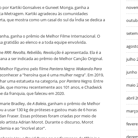
ido por Kartiki Gonsalves e Guneet Monga, ganha a
novem
ta-Metragem. Kartiki agradeceu às comunidades
urta, que mostra como um casal do sul da Índia se dedica a
outub
setem
anha, ganha o prêmio de Melhor Filme Internacional. O
sa gratidão ao elenco e a toda equipe envolvida.
agost
lme
RRR: Revolta, Rebelião, Revolução
é apresentada. Ela é a
na a ser indicada ao prêmio de Melhor Canção Original.
julho 
Melhor Figurino pelo filme
Pantera Negra: Wakanda Para
junho
econhecer a “heroína que é uma mulher negra”. Em 2019,
nhar uma estatueta na categoria, por
Pantera Negra.
Entre
maio 
mãe, que morreu recentemente aos 101 anos, e Chadwick
e da franquia, que faleceu em 2020.
abril 
marie Bradley, de
A Baleia
, ganham o prêmio de Melhor
 a usar 130 kg de próteses e gastou mais de 6 horas
março
dan Fraser. Essas próteses foram criadas por meio de
elo artista Adrian Morot. Durante o discurso, Morot
fevere
emia e ao “incrível ator”.
dezem