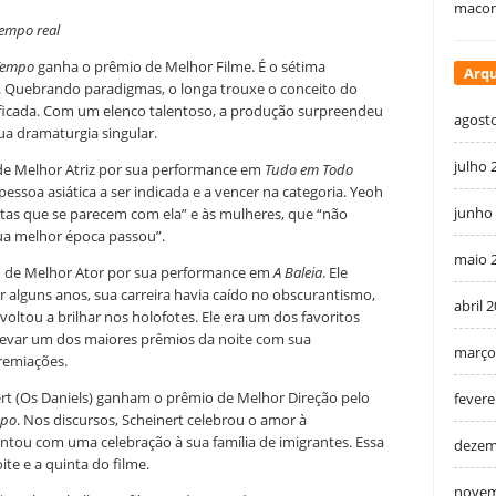
macon
empo real
Tempo
ganha o prêmio de Melhor Filme. É o sétima
Arqu
 Quebrando paradigmas, o longa trouxe o conceito do
ificada. Com um elenco talentoso, a produção surpreendeu
agost
a dramaturgia singular.
julho 
de Melhor Atriz por sua performance em
Tudo em Todo
a pessoa asiática a ser indicada e a vencer na categoria. Yeoh
junho
tas que se parecem com ela” e às mulheres, que “não
ua melhor época passou”.
maio 
o de Melhor Ator por sua performance em
A Baleia
. Ele
alguns anos, sua carreira havia caído no obscurantismo,
abril 
oltou a brilhar nos holofotes. Ele era um dos favoritos
 levar um dos maiores prêmios da noite com sua
março
remiações.
rt (Os Daniels) ganham o prêmio de Melhor Direção pelo
fevere
mpo
. Nos discursos, Scheinert celebrou o amor à
tou com uma celebração à sua família de imigrantes. Essa
dezem
te e a quinta do filme.
novem