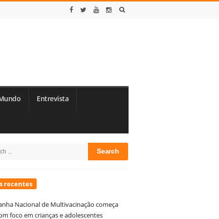
Mundo
Entrevista
te
h
debar
s recentes
nha Nacional de Multivacinação começa
om foco em crianças e adolescentes