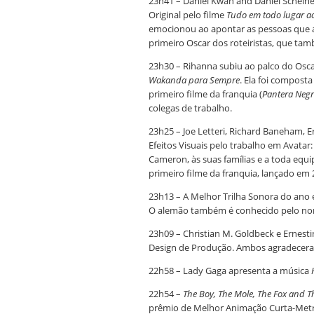
23h41 – Daniel Kwan and Daniel Scheine
Original pelo filme
Tudo em todo lugar 
emocionou ao apontar as pessoas que a
primeiro Oscar dos roteiristas, que tam
23h30 – Rihanna subiu ao palco do Osca
Wakanda para Sempre
. Ela foi compos
primeiro filme da franquia (
Pantera Neg
colegas de trabalho.
23h25 – Joe Letteri, Richard Baneham, 
Efeitos Visuais pelo trabalho em Avata
Cameron, às suas famílias e a toda equi
primeiro filme da franquia, lançado em 
23h13 – A Melhor Trilha Sonora do ano 
O alemão também é conhecido pelo nome
23h09 – Christian M. Goldbeck e Ernest
Design de Produção. Ambos agradeceram 
22h58 – Lady Gaga apresenta a música
22h54 –
The Boy, The Mole, The Fox and T
prêmio de Melhor Animação Curta-Met