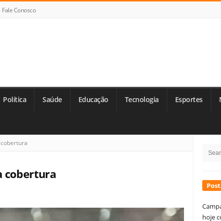
Fale Conosco
Política
Saúde
Educação
Tecnologia
Esportes
Si
cobertura
Searc
Si
for:
 cobertura
Post
Campa
hoje c