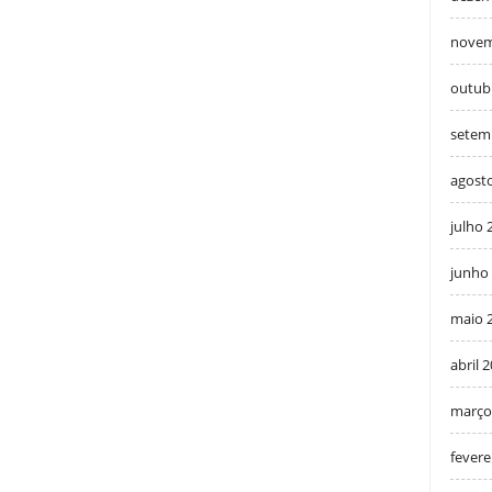
novem
outub
setem
agost
julho 
junho
maio 
abril 
março
fevere