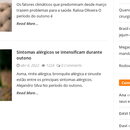
Os fatores climáticos que predominam desde março
Quando
trazem problemas para a saúde. Raíssa Oliveira O
período do outono é
cirurg
Read More...
Brasil
jejum
Megao
Sintomas alérgicos se intensificam durante
manda
outono
abr 6, 2022
1224
0 Comments
Rodovi
Asma, rinite alérgica, bronquite alérgica e sinusite
estão entre os principais sintomas alérgicos.
Com
Alejandro Silva No período do outono,
Read More...
Ana
e
seus 
DAVI
Davi