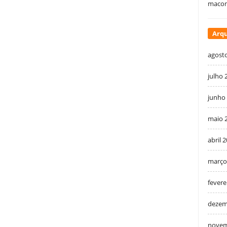
macon
Arqu
agost
julho 
junho
maio 
abril 
março
fevere
dezem
novem