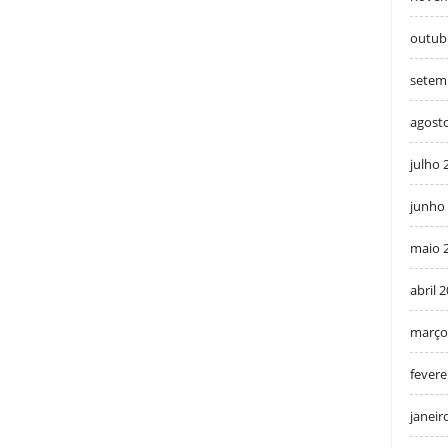
outub
setem
agost
julho 
junho
maio 
abril 
março
fevere
janeir