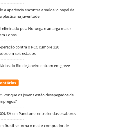
 a aparência encontra a saúde: o papel da
ia plástica na juventude
 é eliminado pela Noruega e amarga maior
 em Copas
peração contra o PCC cumpre 320
dos em seis estados
ários do Rio de Janeiro entram em greve
entários
m
Por que os jovens estão desapegados de
empregos?
 SOUSA
em
Panetone: entre lendas e sabores
em
Brasil se torna o maior comprador de