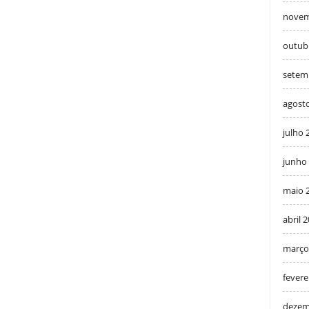
novem
outub
setem
agost
julho 
junho
maio 
abril 
março
fevere
dezem