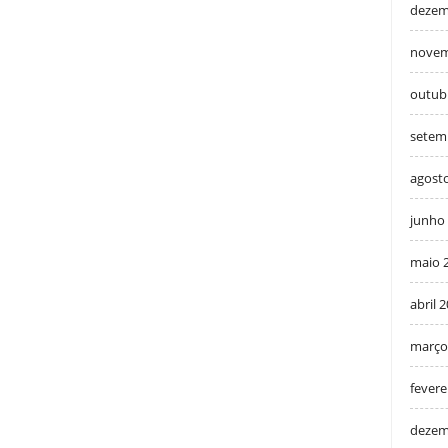
dezem
novem
outub
setem
agost
junho
maio 
abril 
março
fevere
dezem