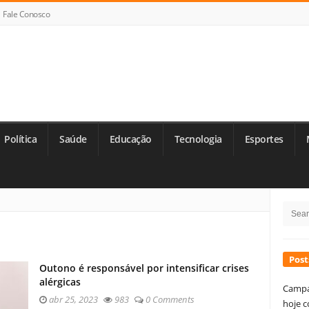
Fale Conosco
Política
Saúde
Educação
Tecnologia
Esportes
Si
Searc
Si
for:
Post
Outono é responsável por intensificar crises
alérgicas
Campa
abr 25, 2023
983
0 Comments
hoje c