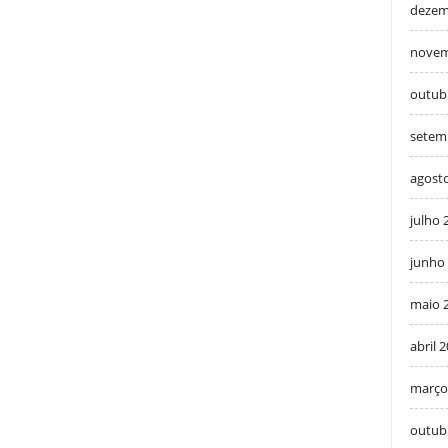
dezem
novem
outub
setem
agost
julho 
junho
maio 
abril 
março
outub