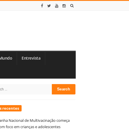
Mundo
Entrevista
te
h
debar
s recentes
nha Nacional de Multivacinação começa
om foco em crianças e adolescentes