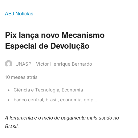
ABJ Notícias
Pix lança novo Mecanismo
Especial de Devolução
UNASP - Victor Henrique Bernardo
10 meses atrás
Categories:
Ciência e Tecnologia
,
Economia
Tags:
banco central
,
brasil
,
economia
,
golpe
,
pix
,
tecnologia
A ferramenta é o meio de pagamento mais usado no
Brasil.