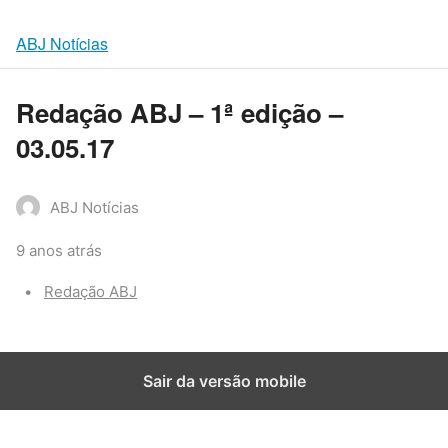
ABJ Notícias
Redação ABJ – 1ª edição –
03.05.17
ABJ Notícias
9 anos atrás
Categories:
Redação ABJ
Sair da versão mobile