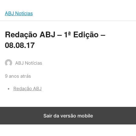
ABJ Notícias
Redação ABJ – 1ª Edição –
08.08.17
ABJ Notícias
9 anos atrás
Categories:
Redação ABJ
Sair da versão mobile