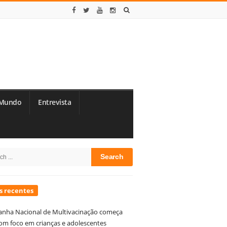
Mundo
Entrevista
te
h
debar
s recentes
nha Nacional de Multivacinação começa
om foco em crianças e adolescentes