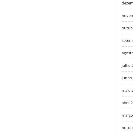
dezem
novem
outub
setem
agost
julho 
junho
maio 
abril 
março
outub