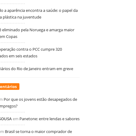
 a aparência encontra a saúde: o papel da
ia plástica na juventude
 é eliminado pela Noruega e amarga maior
 em Copas
peração contra o PCC cumpre 320
dos em seis estados
ários do Rio de Janeiro entram em greve
entários
m
Por que os jovens estão desapegados de
empregos?
 SOUSA
em
Panetone: entre lendas e sabores
em
Brasil se torna o maior comprador de