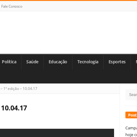
Fale Conosco
Política
Saúde
Educação
Tecnologia
Esportes
Si
– 1ª edição – 10.04.17
Searc
Si
for:
 10.04.17
Post
Campa
hoje c