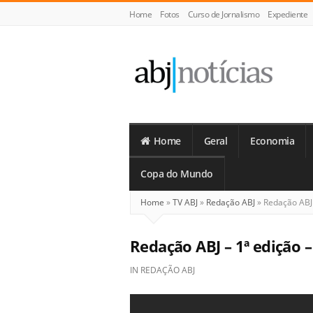
Home
Fotos
Curso de Jornalismo
Expediente
ABJ
Notícias
Home
Geral
Economia
Copa do Mundo
Home
»
TV ABJ
»
Redação ABJ
»
Redação ABJ 
Redação ABJ – 1ª edição –
IN
REDAÇÃO ABJ