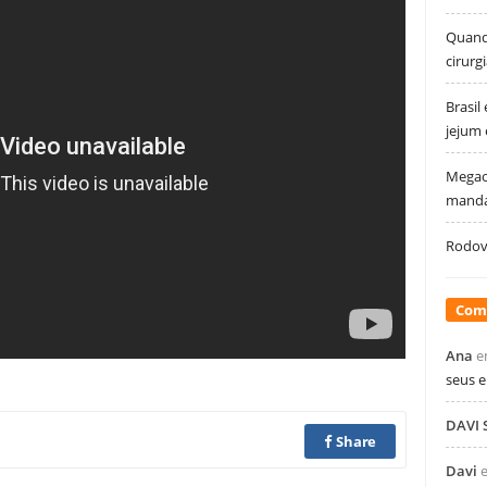
Quando
cirurg
Brasil
jejum
Megao
manda
Rodovi
Com
Ana
e
seus 
DAVI
Share
Davi