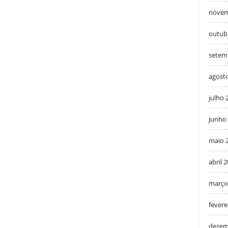
novem
outub
setem
agost
julho 
junho
maio 
abril 
março
fevere
dezem