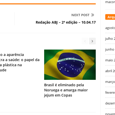
macon
NEXT POST
Arqu
Redação ABJ – 2ª edição – 10.04.17
agost
julho 
junho
o a aparência
ra a saúde: o papel da
maio 
ia plástica na
tude
abril 
março
Brasil é eliminado pela
Noruega e amarga maior
fevere
jejum em Copas
dezem
novem