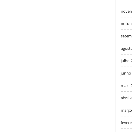
novem
outub
setem
agost
julho 
junho
maio 
abril 
março
fevere