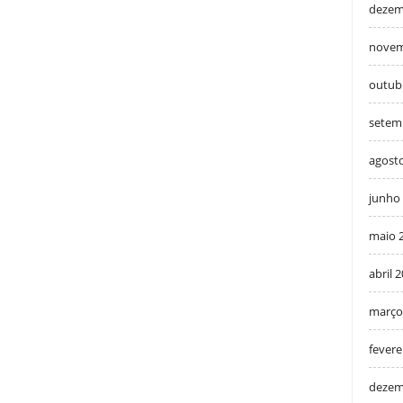
dezem
novem
outub
setem
agost
junho
maio 
abril 
março
fevere
dezem