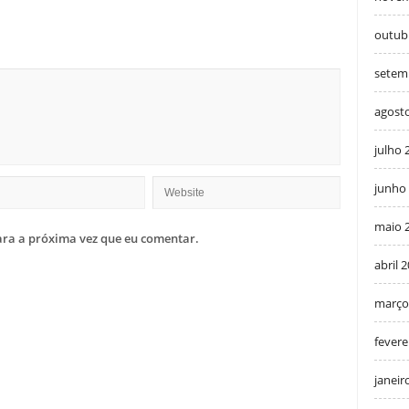
outub
setem
agost
julho 
junho
maio 
ra a próxima vez que eu comentar.
abril 
março
fevere
janeir