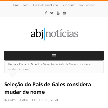
Home
Fotos
Curso de Jornalismo
Expediente
Fale Conosco
ABJ
Notícias
Home
»
Copa do Mundo
»
Seleção do País de Gales considera
mudar de nome
Seleção do País de Gales considera
mudar de nome
IN
COPA DO MUNDO
,
ESPORTES
,
GERAL