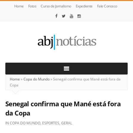
Home
Fotos
Curso de Jornalismo
Expediente
Fale Conosco
ABJ
Notícias
Home
»
Copa do Mundo
»
Senegal confirma que Mané está fora da
Copa
Senegal confirma que Mané está fora
da Copa
IN
COPA DO MUNDO
,
ESPORTES
,
GERAL