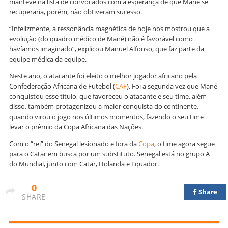
manteve na lista de convocados com a esperança de que Mané se
recuperaria, porém, não obtiveram sucesso.
“Infelizmente, a ressonância magnética de hoje nos mostrou que a
evolução (do quadro médico de Mané) não é favorável como
havíamos imaginado”, explicou Manuel Alfonso, que faz parte da
equipe médica da equipe.
Neste ano, o atacante foi eleito o melhor jogador africano pela
Confederação Africana de Futebol (
CAF
). Foi a segunda vez que Mané
conquistou esse título, que favoreceu o atacante e seu time, além
disso, também protagonizou a maior conquista do continente,
quando virou o jogo nos últimos momentos, fazendo o seu time
levar o prêmio da Copa Africana das Nações.
Com o “rei” do Senegal lesionado e fora da
Copa
, o time agora segue
para o Catar em busca por um substituto. Senegal está no grupo A
do Mundial, junto com Catar, Holanda e Equador.
0
Share
SHARE