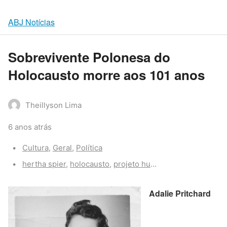
ABJ Notícias
Sobrevivente Polonesa do
Holocausto morre aos 101 anos
Theillyson Lima
6 anos atrás
Categories:
Cultura
,
Geral
,
Política
Tags:
hertha spier
,
holocausto
,
projeto humanos
Adalie Pritchard