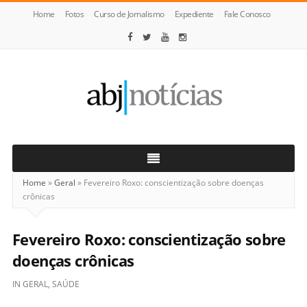
Home
Fotos
Curso de Jornalismo
Expediente
Fale Conosco
ABJ
Notícias
Home
»
Geral
»
Fevereiro Roxo: conscientização sobre doenças
crônicas
Fevereiro Roxo: conscientização sobre
doenças crônicas
IN
GERAL
,
SAÚDE