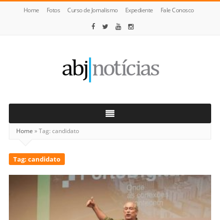
Home
Fotos
Curso de Jornalismo
Expediente
Fale Conosco
ABJ
Notícias
Home
»
Tag:
candidato
Tag:
candidato