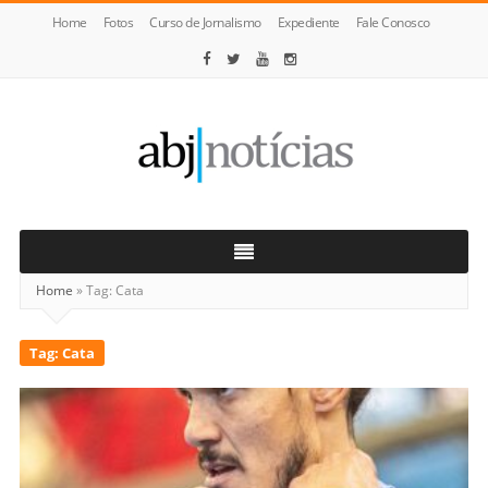
Home
Fotos
Curso de Jornalismo
Expediente
Fale Conosco
ABJ
Notícias
Home
»
Tag:
Cata
Tag:
Cata