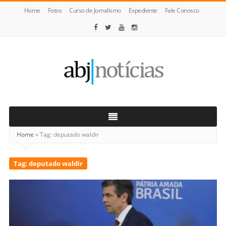
Home
Fotos
Curso de Jornalismo
Expediente
Fale Conosco
ABJ
Notícias
Home
»
Tag:
deputado waldir
Tag:
deputado waldir