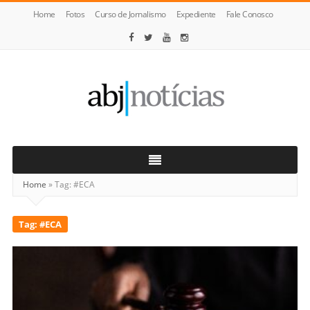
Home
Fotos
Curso de Jornalismo
Expediente
Fale Conosco
ABJ
Notícias
Home
»
Tag:
#ECA
Tag:
#ECA