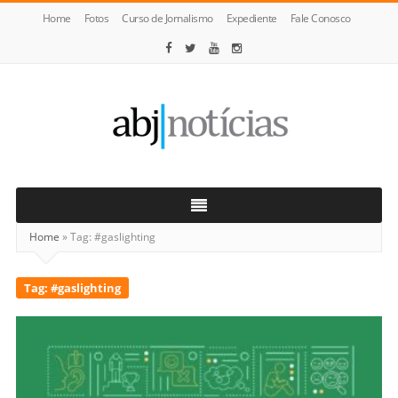
Home
Fotos
Curso de Jornalismo
Expediente
Fale Conosco
ABJ
Notícias
Home
»
Tag:
#gaslighting
Tag:
#gaslighting