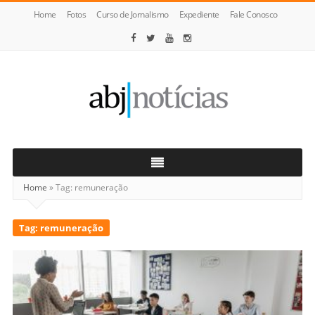
Home
Fotos
Curso de Jornalismo
Expediente
Fale Conosco
ABJ
Notícias
Home
»
Tag:
remuneração
Tag:
remuneração