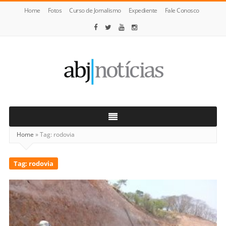
Home
Fotos
Curso de Jornalismo
Expediente
Fale Conosco
ABJ
Notícias
Home
»
Tag:
rodovia
Tag:
rodovia