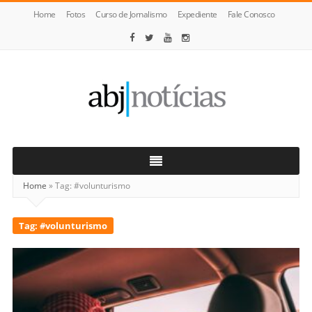
Home
Fotos
Curso de Jornalismo
Expediente
Fale Conosco
ABJ
Notícias
Home
»
Tag:
#volunturismo
Tag:
#volunturismo