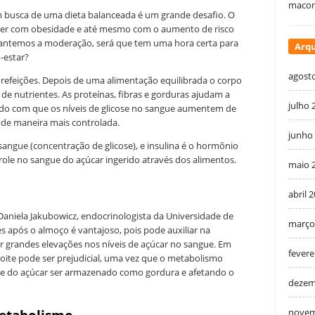
macon
m busca de uma dieta balanceada é um grande desafio. O
ver com obesidade e até mesmo com o aumento de risco
mantemos a moderação, será que tem uma hora certa para
Arqu
-estar?
agost
 refeições. Depois de uma alimentação equilibrada o corpo
de nutrientes. As proteínas, fibras e gorduras ajudam a
julho 
endo com que os níveis de glicose no sangue aumentem de
 de maneira mais controlada.
junho
sangue (concentração de glicose), e insulina é o hormônio
role no sangue do açúcar ingerido através dos alimentos.
maio 
abril 
 Daniela Jakubowicz, endocrinologista da Universidade de
março
es após o almoço é vantajoso, pois pode auxiliar na
ar grandes elevações nos níveis de açúcar no sangue. Em
fevere
oite pode ser prejudicial, uma vez que o metabolismo
de do açúcar ser armazenado como gordura e afetando o
dezem
novem