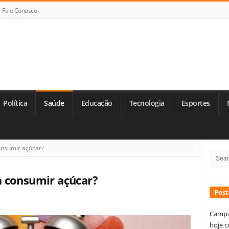
Fale Conosco
Política
Saúde
Educação
Tecnologia
Esportes
Si
nsumir açúcar?
Searc
Si
for:
 consumir açúcar?
Post
Campa
hoje c