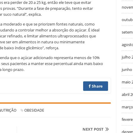
s era perder de 20 a 25 kg, então ele teve que evitar
novem
 provas. “Durante a fase de preparação, tento evitar
 suco natural”, explica.
outub
 moderado e que se priorizem fontes naturais, como
ajudando a controlar melhor a absorção do açúcar. É ideal
setem
car refinado, e limitar alimentos ultraprocessados que
eve ser em alimentos in natura ou minimamente
agost
 baixo índice glicêmico”, reforça.
julho 
enda que o açúcar adicionado representa menos de 10%
va seus pacientes a manter esse percentual ainda mais baixo
junho
 longo prazo.
maio 
Share
abril 
março
NUTRIÇÃO
OBESIDADE
fevere
NEXT POST
dezem