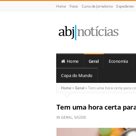
Home
Fotos
Curso de Jornalismo
Expediente
ABJ
Notícias
Home
Geral
Economia
Copa do Mundo
Home
»
Geral
»
Tem uma hora certa para co
Tem uma hora certa para
IN
GERAL
,
SAÚDE