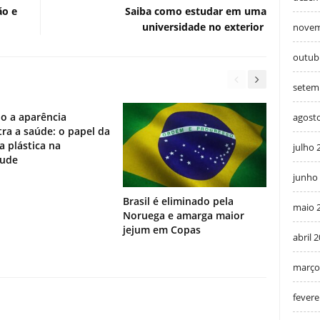
ão e
Saiba como estudar em uma
universidade no exterior
novem
outub
setem
o a aparência
agost
ra a saúde: o papel da
ia plástica na
julho 
tude
junho
Brasil é eliminado pela
maio 
Noruega e amarga maior
jejum em Copas
abril 
março
fevere