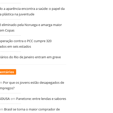
 a aparência encontra a saúde: o papel da
ia plástica na juventude
 é eliminado pela Noruega e amarga maior
 em Copas
peração contra o PCC cumpre 320
dos em seis estados
ários do Rio de Janeiro entram em greve
entários
m
Por que os jovens estão desapegados de
empregos?
 SOUSA
em
Panetone: entre lendas e sabores
em
Brasil se torna o maior comprador de