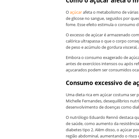
Como o açúcar afeta o 
O
açúcar
afeta o metabolismo de vária
de glicose no sangue, seguidos por que
fome. Esse efeito estimula o consumo de
O excesso de açúcar é armazenado com
calórica ultrapassa o que o corpo cons
de peso e acúmulo de gordura visceral,
Embora o consumo exagerado de açúca
antes de exercícios intensos ou após re
açucarados podem ser consumidos oca
Consumo excessivo de a
Uma dieta rica em açúcar costuma ser p
Michelle Fernandes, desequilíbrios nut
desenvolvimento de doenças como diabe
O nutrólogo Eduardo Rennó destaca que
de saúde, como aumento da resistência 
diabetes tipo 2. Além disso, o açúcar 
região abdominal, aumentando o risco 