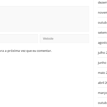
dezem
novem
outub
setem
agost
ra a próxima vez que eu comentar.
julho 
junho
maio 
abril 
março
outub