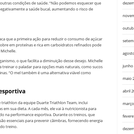
dezem
r outras condições de saúde. “Não podemos esquecer que
egativamente a saúde bucal, aumentando o risco de
novem
outub
taca que a primeira ação para reduzir o consumo de açúcar
setem
 pobre em proteínas e rica em carboidratos refinados pode
 Michelle.
agost
rganismo, o que facilita a diminuição desse desejo. Michelle
junho
 treinar o paladar para opções mais naturais, como sucos
aminas. “O mel também é uma alternativa viável como
maio 
esportiva
abril 
 triathlon da equipe Duarte Triathlon Team, inclui
março
 em sua dieta. A cada mês, ele vai à nutricionista para
do na performance esportiva. Durante os treinos, que
fevere
ão essenciais para prevenir câimbras, fornecendo energia
do treino.
dezem