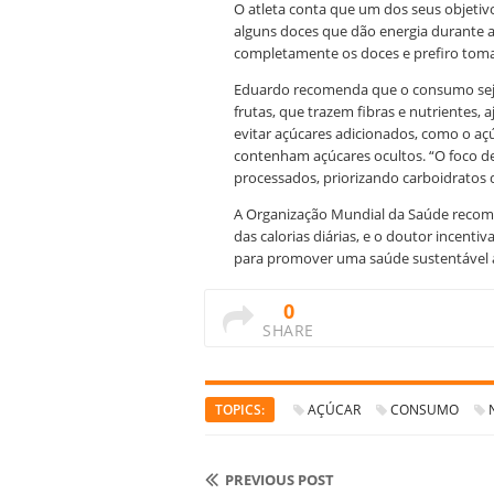
O atleta conta que um dos seus objetivo
alguns doces que dão energia durante as
completamente os doces e prefiro tomar
Eduardo recomenda que o consumo seja
frutas, que trazem fibras e nutrientes, 
evitar açúcares adicionados, como o açú
contenham açúcares ocultos. “O foco d
processados, priorizando carboidratos de
A Organização Mundial da Saúde recom
das calorias diárias, e o doutor incenti
para promover uma saúde sustentável a
0
SHARE
TOPICS:
AÇÚCAR
CONSUMO
PREVIOUS POST