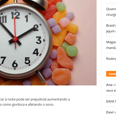
Quando
cirurg
Brasil
jejum
Megao
manda
Rodovi
Com
Ana
e
seus 
ar à noite pode ser prejudicial aumentando a
DAVI
o como gordura e afetando o sono.
Davi