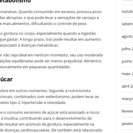
metabolismo
outub
s maneiras. Quando consumido em excesso, provoca picos
das abruptas, o que pode levar a sensações de cansaço e
 mais alimentos, dificultando o controle de peso.
setem
o gordura no corpo, especialmente quando a ingestão
agost
egue gastar. A longo prazo, isso pode resultar em aumento
 associado a doenças metabólicas.
julho 
r não seja ideal em nenhum momento, seu uso moderado
feições equilibradas pode ser menos prejudicial. Alimentos
junho
sionalmente em pequenas quantidades.
maio 
çúcar
abril 
obre em outros nutrientes. Segundo a nutricionista
ricionais, combinados com sedentarismo, podem levar ao
março
tes tipo 2, hipertensão e obesidade.
fevere
 o consumo excessivo de açúcar está associado a riscos
à insulina, contribuindo para o desenvolvimento de
janeir
pode resultar em acúmulo de gordura, especialmente na
de doenças cardiovasculares. Ele também está relacionado