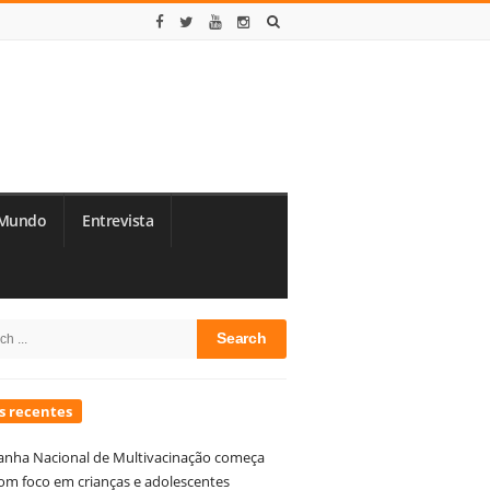
Mundo
Entrevista
te
h
debar
s recentes
nha Nacional de Multivacinação começa
om foco em crianças e adolescentes