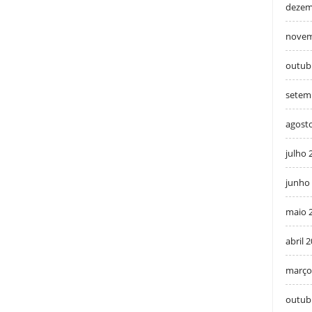
dezem
novem
outub
setem
agost
julho 
junho
maio 
abril 
março
outub