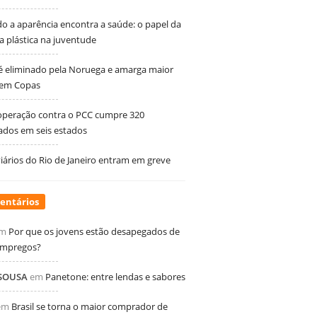
 a aparência encontra a saúde: o papel da
ia plástica na juventude
 é eliminado pela Noruega e amarga maior
 em Copas
peração contra o PCC cumpre 320
dos em seis estados
ários do Rio de Janeiro entram em greve
entários
m
Por que os jovens estão desapegados de
empregos?
 SOUSA
em
Panetone: entre lendas e sabores
em
Brasil se torna o maior comprador de