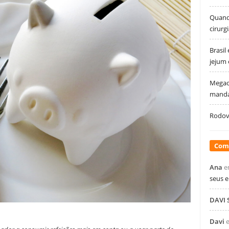
Quando
cirurg
Brasil
jejum
Megao
manda
Rodovi
Com
Ana
e
seus 
DAVI
Davi