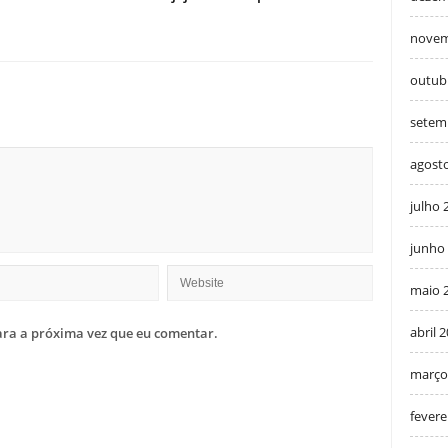
novem
outub
setem
agost
julho 
junho
maio 
abril 
ra a próxima vez que eu comentar.
março
fevere