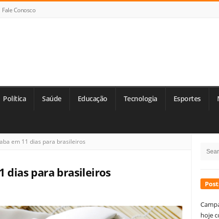
Fale Conosco
Política
Saúde
Educação
Tecnologia
Esportes
Si
aba em 11 dias para brasileiros
Searc
Si
for:
 dias para brasileiros
Post
Campa
hoje c