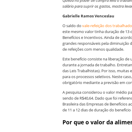
Queda no poder de compra leva o trabalh
salário para suprir os gastos, mostra lev
Gabrielle Ramos Venceslau
O saldo do
vale-refeição dos trabalhador
este mesmo valor tinha duração de 13 
Benefícios e Incentivos. Ainda de acordo
grandes responsáveis pela diminuição
de refeições com menos qualidade.
Este benefício consiste na liberação de
durante a jornada de trabalho. Entreta
das Leis Trabalhistas). Por isso, muita
para os processos seletivos. Neste caso,
obrigatório mediante a previsão em con
A pesquisa considerou o valor médio p
sendo de R$40,64. Dado que foi referen
Brasileira das Empresas de Benefícios 
de 11 a 12 dias de duração do benefício
Por que o valor da alime