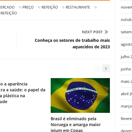
novem
ERCADO
PREÇO
REFEIÇÃO
RESTAURANTE
-REFEIÇÃO
outub
setem
NEXT POST
Conheça os setores de trabalho mais
agost
aquecidos de 2023
julho 
junho
maio 
o a aparência
ra a saúde: o papel da
abril 
ia plástica na
tude
março
fevere
Brasil é eliminado pela
Noruega e amarga maior
jejum em Copas
dezem