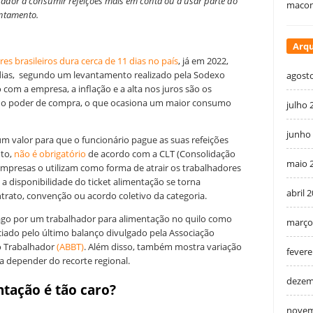
ador a consumir refeições mais em conta ou a usar parte do
macon
antamento.
Arqu
es brasileiros dura cerca de 11 dias no país
, já em 2022,
dias, segundo um levantamento realizado pela Sodexo
agost
 com a empresa, a inflação e a alta nos juros são os
 do poder de compra, o que ocasiona um maior consumo
julho 
junho
 um valor para que o funcionário pague as suas refeições
nto,
não é obrigatório
de acordo com a CLT (Consolidação
maio 
s empresas o utilizam como forma de atrair os trabalhadores
 a disponibilidade do ticket alimentação se torna
abril 
trato, convenção ou acordo coletivo da categoria.
ago por um trabalhador para alimentação no quilo como
março
ciado pelo último balanço divulgado pela Associação
ao Trabalhador
(ABBT)
. Além disso, também mostra variação
fevere
 a depender do recorte regional.
dezem
ntação é tão caro?
novem