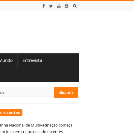
Mundo
Entrevista
te
h
debar
s recentes
nha Nacional de Multivacinação começa
om foco em crianças e adolescentes