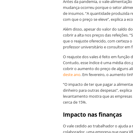
Antes da pandemia, o vale-alimentação 
mudança ocorreu porque o setor alimen
de insumos. “A quantidade produzida r
com que o preço se eleve”, explica a e
Além disso, apesar do valor do saldo dos 
cobrir a alta nos preços das refeições.
que o reajuste oferecido, com certeza 
professor universitário e consultor em 
O reajuste dos vales é feito em função
Contudo, esse índice é uma média dos p
cobrir o aumento do preço de alguns al
deste ano
. Em fevereiro, o aumento ti
“O impacto de ter que pagar a alimentaç
dinheiro para outras despesas”, explica
levantamento mostra que as empresas 
cerca de 15%.
Impacto nas finanças
O vale cedido ao trabalhador o ajuda a 
colaborador, uma empresa que paga VR [