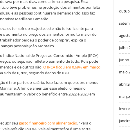
durava por mais dias, como afirma a pesquisa. Essa
tício teve problemas na produção dos alimentos por falta
outub
eduziu e as pessoas continuaram demandando. Isso faz
conomista Marilliane Camarão.
setem
vales ter sofrido reajuste, este não foi suficiente para
 “Se o aumento no preço dos alimentos foi muito maior do
agost
o trabalhador perdeu o poder de compra”, explica o
finanças pessoais João Monteiro.
julho 
 do Índice Nacional de Preços ao Consumidor Amplo (IPCA).
junho
reços, ou seja, não reflete o aumento de tudo. Pois pode
imentos e de outros não.
O IPCA ficou em 0,69% em março
maio 
nha sido de 0,76%, segundo dados do IBGE.
ão é tirar parte do salário. Isso faz com que sobre menos
abril 
 Mariliane. A fim de amenizar esse efeito, o mesmo
aumentaram o valor do benefício entre 2022 e 2023 em
março
fevere
janeir
reduzir seu
gasto financeiro com alimentação
. “Para o
vale-refeição] ou VA [vale-alimentação] é uma sorte,