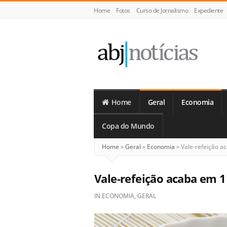
Home
Fotos
Curso de Jornalismo
Expediente
ABJ
Notícias
Home
Geral
Economia
Copa do Mundo
Home
»
Geral
»
Economia
»
Vale-refeição ac
Vale-refeição acaba em 11
IN
ECONOMIA
,
GERAL