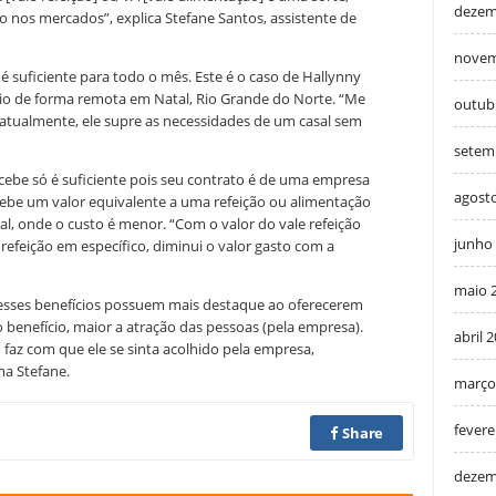
dezem
nos mercados”, explica Stefane Santos, assistente de
novem
 é suficiente para todo o mês. Este é o caso de Hallynny
rio de forma remota em Natal, Rio Grande do Norte. “Me
outub
, atualmente, ele supre as necessidades de um casal sem
setem
ecebe só é suficiente pois seu contrato é de uma empresa
agost
cebe um valor equivalente a uma refeição ou alimentação
, onde o custo é menor. “Com o valor do vale refeição
junho
 refeição em específico, diminui o valor gasto com a
maio 
esses benefícios possuem mais destaque ao oferecerem
enefício, maior a atração das pessoas (pela empresa).
abril 
o faz com que ele se sinta acolhido pela empresa,
ma Stefane.
março
fevere
Share
dezem