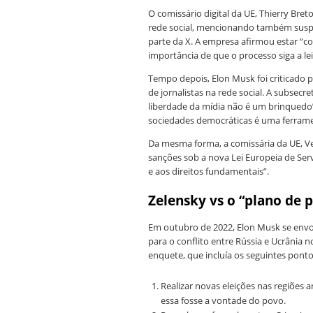
O comissário digital da UE, Thierry Br
rede social, mencionando também suspe
parte da X. A empresa afirmou estar “c
importância de que o processo siga a lei
Tempo depois, Elon Musk foi criticado 
de jornalistas na rede social. A subsecr
liberdade da mídia não é um brinquedo”
sociedades democráticas é uma ferramen
Da mesma forma, a comissária da UE,
sanções sob a nova Lei Europeia de Serv
e aos direitos fundamentais”.
Zelensky vs o “plano de 
Em outubro de 2022, Elon Musk se envo
para o conflito entre Rússia e Ucrânia 
enquete, que incluía os seguintes ponto
Realizar novas eleições nas regiões 
essa fosse a vontade do povo.