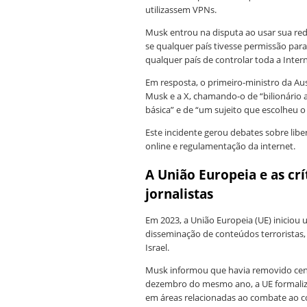
utilizassem VPNs.
Musk entrou na disputa ao usar sua red
se qualquer país tivesse permissão para
qualquer país de controlar toda a Intern
Em resposta, o primeiro-ministro da Aust
Musk e a X, chamando-o de “bilionário a
básica” e de “um sujeito que escolheu o
Este incidente gerou debates sobre lib
online e regulamentação da internet.
A União Europeia e as crí
jornalistas
Em 2023, a União Europeia (UE) iniciou 
disseminação de conteúdos terroristas,
Israel.
Musk informou que havia removido cent
dezembro do mesmo ano, a UE formalizo
em áreas relacionadas ao combate ao co