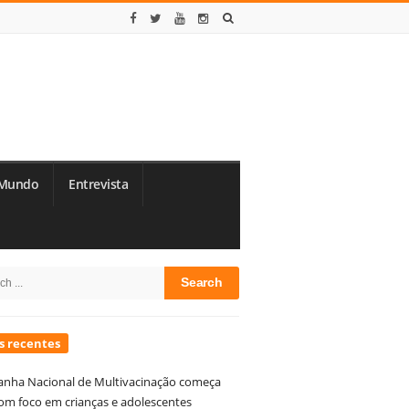
Mundo
Entrevista
te
h
debar
s recentes
nha Nacional de Multivacinação começa
om foco em crianças e adolescentes