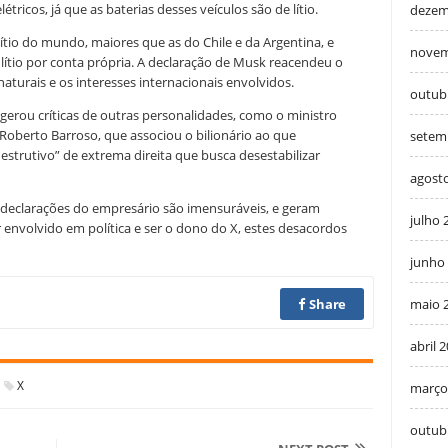
étricos, já que as baterias desses veículos são de lítio.
dezem
lítio do mundo, maiores que as do Chile e da Argentina, e
novem
 lítio por conta própria. A declaração de Musk reacendeu o
aturais e os interesses internacionais envolvidos.
outub
erou críticas de outras personalidades, como o ministro
Roberto Barroso, que associou o bilionário ao que
setem
trutivo” de extrema direita que busca desestabilizar
agost
 declarações do empresário são imensuráveis, e geram
julho 
 envolvido em política e ser o dono do X, estes desacordos
junho
maio 
Share
abril 
X
março
outub