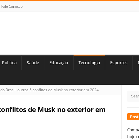
Fale Conosco
Política
Saúde
Educação
Tecnologia
Esportes
Si
do Brasil: outros 5 conflitos de Musk no exterior em 2024
Searc
Si
for:
 conflitos de Musk no exterior em
Post
Campa
hoje c