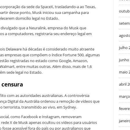
incorporação da sede da SpaceX, trasladando-a ao Texas,
outub
 partir desse ponto, Musk iniciou sua campanha para
lecerem domicílio legal no Estado.
setem
i divulgado que a Neuralink, empresa do Musk que
s a computadores, registraria seu endereço legal em
agost
julho 
 pois Delaware há décadas é considerado muito atraente
 das empresas que compõem o índice Fortune 500, algumas
junho
estão registradas no estado como Google, Amazon,
Walmart, entre muitas outras. Além disso, mais de 1,6
maio 
m sede legal no Estado.
e censura
abril 
lito com as autoridades australianas. A controvérsia
março
a Digital da Austrália ordenou a remoção de vídeos que
terrorista, transmitido ao vivo, em Sydney.
fevere
 social, como Facebook e Instagram, removeram
janeir
 rede X de Musk apenas ocultou os vídeos para usuários
 fosse acessível fora do país ou por australianos que