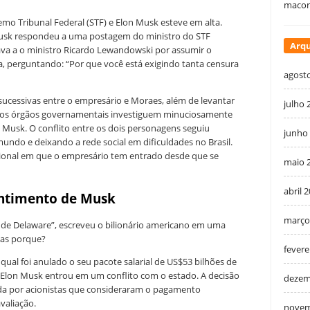
macon
remo Tribunal Federal (STF) e Elon Musk esteve em alta.
usk respondeu a uma postagem do ministro do STF
Arqu
tava a o ministro Ricardo Lewandowski por assumir o
ca, perguntando: “Por que você está exigindo tanta censura
agost
 sucessivas entre o empresário e Moraes, além de levantar
julho 
ue os órgãos governamentais investiguem minuciosamente
 Musk. O conflito entre os dois personagens seguiu
junho
ndo e deixando a rede social em dificuldades no Brasil.
cional em que o empresário tem entrado desde que se
maio 
abril 
entimento de Musk
março
 de Delaware”, escreveu o bilionário americano em uma
mas porque?
fevere
qual foi anulado o seu pacote salarial de US$53 bilhões de
, Elon Musk entrou em um conflito com o estado. A decisão
dezem
ida por acionistas que consideraram o pagamento
valiação.
novem