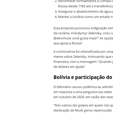
Reconhecer formalmente a Crimeia c
Rússia desde 1783 até a transferênci
Assegurar o abastecimento de água p
Manter a Ucrânia como um estado n
Essa proposta provocou indignação entr
da Ucrânia, Volodymyr Zelensky, criou 
@elonmusk você gosta mais?” As opções 
que apoia a Rússia”.
A controvérsia foi intensificada por u
meme sobre Zelensky, insinuando que o
financeira, com a mensagem: “Quando j
de dólares em ajuda”.
Bolívia e participação d
O bilionário causou polêmica ao admitir 
em resposta a uma pergunta nas redes s
em outubro de 2020, em razão das reserv
“Nós vamos dar golpes em quem nós quis
declaração de Musk gerou repercussão i