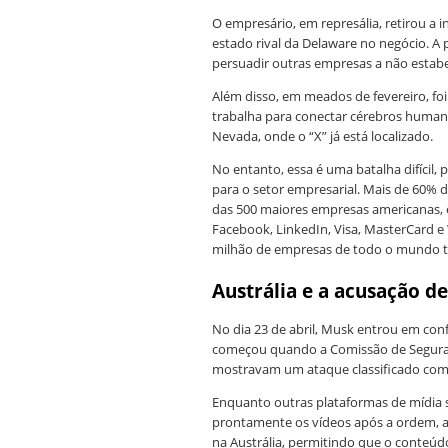
O empresário, em represália, retirou a 
estado rival da Delaware no negócio. A
persuadir outras empresas a não estabe
Além disso, em meados de fevereiro, fo
trabalha para conectar cérebros humano
Nevada, onde o “X” já está localizado.
No entanto, essa é uma batalha difícil,
para o setor empresarial. Mais de 60%
das 500 maiores empresas americanas, 
Facebook, LinkedIn, Visa, MasterCard e 
milhão de empresas de todo o mundo tê
Austrália e a acusação d
No dia 23 de abril, Musk entrou em conf
começou quando a Comissão de Seguranç
mostravam um ataque classificado como 
Enquanto outras plataformas de mídia
prontamente os vídeos após a ordem, a
na Austrália, permitindo que o conteúdo