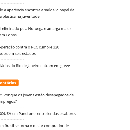
 a aparência encontra a saúde: o papel da
ia plástica na juventude
 é eliminado pela Noruega e amarga maior
 em Copas
peração contra o PCC cumpre 320
dos em seis estados
ários do Rio de Janeiro entram em greve
entários
m
Por que os jovens estão desapegados de
empregos?
 SOUSA
em
Panetone: entre lendas e sabores
em
Brasil se torna o maior comprador de