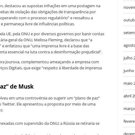
eton, destacou as supostas infrações em uma postagem na
novem
itas de violação das obrigações de transparência por
ooperando com o processo regulatório” e ressaltou a
outub
 e permaneça livre de influências políticas.
setem
pela UE, pela ONU e por diversos governos por banir contas
etária-geral da ONU, Melissa Fleming, declarou que “a
agost
 e enfatizou que “uma imprensa livre é a base das
ta essencial na luta contra a desinformação prejudicial”.
julho 
 Vera Jourova, complementou ameaçando a empresa com
iços Digitais, que exige “respeito à liberdade de imprensa
junho
maio 
paz” de Musk
abril 
lveu em uma controvérsia ao sugerir um “plano de paz”
no Twitter. Ele apresentou a proposta por meio de uma
março
s:
fevere
anexadas com supervisão da ONU; a Rússia se retiraria se
dezem