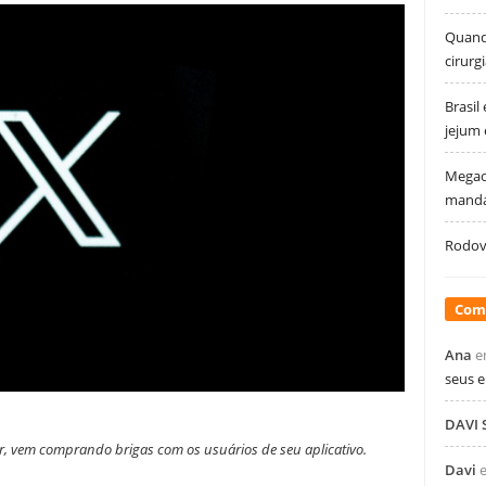
Quando
cirurg
Brasil
jejum
Megao
manda
Rodovi
Com
Ana
e
seus 
DAVI
er, vem comprando brigas com os usuários de seu aplicativo.
Davi