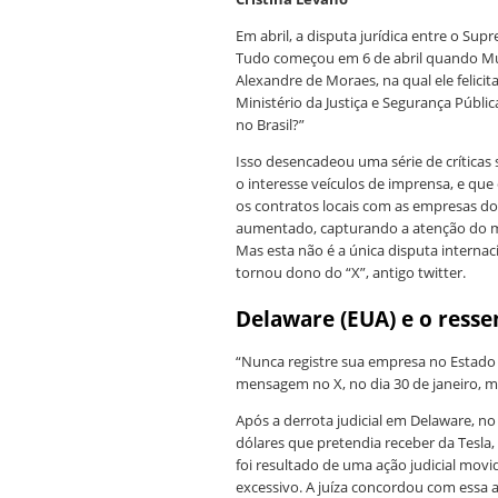
Em abril, a disputa jurídica entre o Sup
Tudo começou em 6 de abril quando M
Alexandre de Moraes, na qual ele felici
Ministério da Justiça e Segurança Públi
no Brasil?”
Isso desencadeou uma série de críticas
o interesse veículos de imprensa, e q
os contratos locais com as empresas do
aumentado, capturando a atenção do mu
Mas esta não é a única disputa interna
tornou dono do “X”, antigo twitter.
Delaware (EUA) e o ress
“Nunca registre sua empresa no Estado
mensagem no X, no dia 30 de janeiro, 
Após a derrota judicial em Delaware, no 
dólares que pretendia receber da Tesla
foi resultado de uma ação judicial mov
excessivo. A juíza concordou com essa a