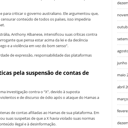
dezem
e para criticar o governo australiano. Ele argumentou que,
novem
 censurar conteúdo de todos os países, isso impediria
et.
outub
rália, Anthony Albanese, intensificou suas críticas contra
setem
rrogante que pensa estar acima da lei e da decência
 ego e a violência em vez do bom senso”.
agost
erdade de expressão, responsabilidade das plataformas
junho
ticas pela suspensão de contas de
maio 
abril 
uma investigação contra o “X”, devido à suposta
 violentos e de discurso de ódio após o ataque do Hamas a
março
fevere
enas de contas afiliadas ao Hamas de sua plataforma. Em
u suas suspeitas de que a X havia violado suas normas
dezem
nteúdo ilegal e à desinformação.