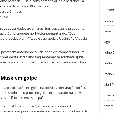
omo parte da Rússia, considerando que ela pertenceu à
a para a Ucrânia por Khrushchev.
novem
ara a Crimeia.
eutro.
outub
e as autoridades ucranianas. Em resposta, o presidente
setem
sua própria enquete no Twitter perguntando: “Qual
oferecidas eram: “Aquele que apoia a Ucrânia” e “Aquele
agost
ma postagem anterior de Musk, onde ele compartilhou um
julho 
 presidente ucraniano frequentemente solicitava ajuda
á se passaram cinco minutos e você não pediu um bilhão
junho
maio 
o Musk em golpe
abril 
sua participação no golpe na Bolívia. A declaração foi feita
ociais sobre seu papel no golpe orquestrado na Bolívia
março
as de lítio presentes no país.
fevere
ermos! Lide com isso”, afirmou o bilionário. A
nternacional, principalmente por causa da importância do