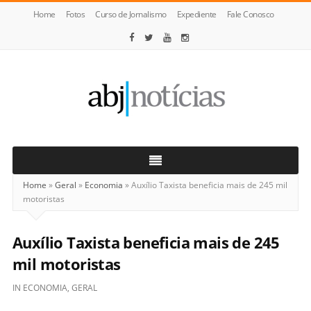
Home
Fotos
Curso de Jornalismo
Expediente
Fale Conosco
ABJ
Notícias
Home
»
Geral
»
Economia
»
Auxílio Taxista beneficia mais de 245 mil
motoristas
Auxílio Taxista beneficia mais de 245
mil motoristas
IN
ECONOMIA
,
GERAL