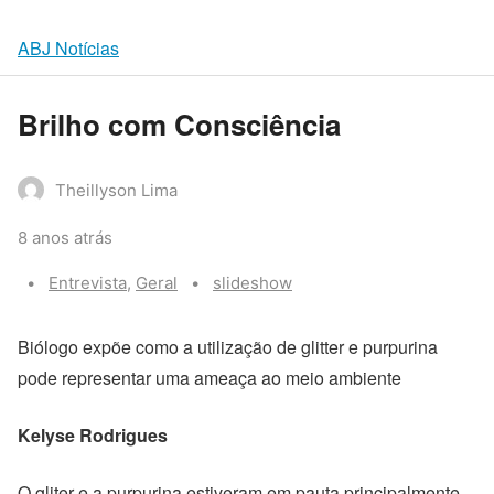
ABJ Notícias
Brilho com Consciência
Theillyson Lima
8 anos atrás
Categories:
Tags:
Entrevista
,
Geral
slideshow
Biólogo expõe como a utilização de glitter e purpurina
pode representar uma ameaça ao meio ambiente
Kelyse Rodrigues
O gliter e a purpurina estiveram em pauta principalmente