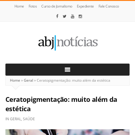
Home
Fotos
Curso de Jornalismo
Expediente
Fale Conosco
ABJ
Notícias
Home
»
Geral
»
Ceratopigmentação: muito além da estética
Ceratopigmentação: muito além da
estética
IN
GERAL
,
SAÚDE