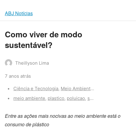
ABJ Notícias
Como viver de modo
sustentável?
Theillyson Lima
7 anos atrás
Categories:
Ciência e Tecnologia
,
Meio Ambiente
,
Saúde
Tags:
meio ambiente
,
plastico
,
poluicao
,
sustentabilidade
,
vict
Entre as ações mais nocivas ao meio ambiente está o
consumo de plástico