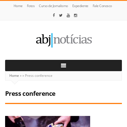
Home
Fotos
Curso de Jornalismo
Expediente
Fale Conosco
ABJ
Notícias
Home
»
»
Press conference
Press conference