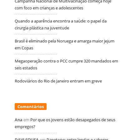
Campanha Nacional de Multivacinação começa hoje
com foco em crianças e adolescentes
Quando a aparência encontra a saúde: o papel da
cirurgia plástica na juventude
Brasil é eliminado pela Noruega e amarga maior jejum
em Copas
Megaoperação contra o PCC cumpre 320 mandados em
seis estados
Rodoviários do Rio de Janeiro entram em greve
Comentários
Ana
em
Por que os jovens estão desapegados de seus
empregos?
DAVI SOUSA
em
Panetone: entre lendas e sabores