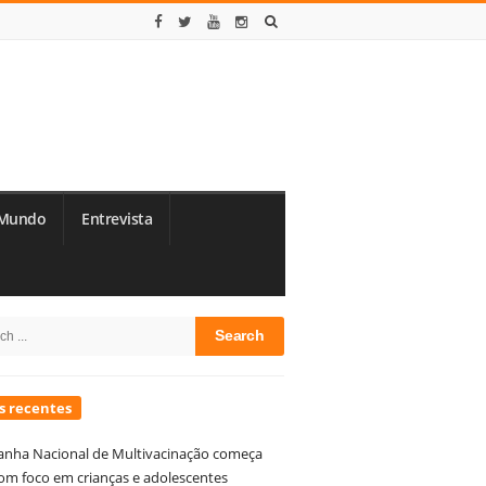
Mundo
Entrevista
te
h
debar
s recentes
nha Nacional de Multivacinação começa
om foco em crianças e adolescentes