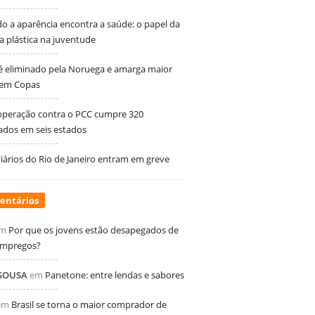
 a aparência encontra a saúde: o papel da
ia plástica na juventude
 é eliminado pela Noruega e amarga maior
 em Copas
peração contra o PCC cumpre 320
dos em seis estados
ários do Rio de Janeiro entram em greve
entários
m
Por que os jovens estão desapegados de
empregos?
 SOUSA
em
Panetone: entre lendas e sabores
em
Brasil se torna o maior comprador de