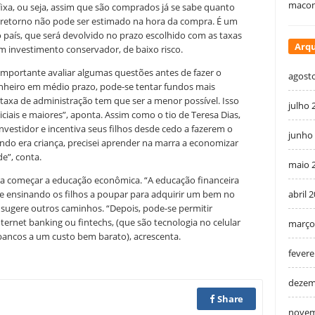
macon
 fixa, ou seja, assim que são comprados já se sabe quanto
o retorno não pode ser estimado na hora da compra. É um
o país, que será devolvido no prazo escolhido com as taxas
Arqu
 investimento conservador, de baixo risco.
importante avaliar algumas questões antes de fazer o
agost
dinheiro em médio prazo, pode-se tentar fundos mais
 taxa de administração tem que ser a menor possível. Isso
julho 
iais e maiores”, aponta. Assim como o tio de Teresa Dias,
investidor e incentiva seus filhos desde cedo a fazerem o
junho
ndo era criança, precisei aprender na marra a economizar
e”, conta.
maio 
ra começar a educação econômica. “A educação financeira
e ensinando os filhos a poupar para adquirir um bem no
abril 
e sugere outros caminhos. “Depois, pode-se permitir
ernet banking ou fintechs, (que são tecnologia no celular
março
ancos a um custo bem barato), acrescenta.
fevere
dezem
Share
novem