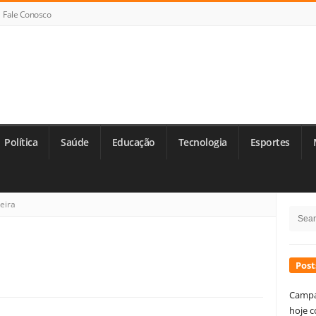
Fale Conosco
Política
Saúde
Educação
Tecnologia
Esportes
Si
eira
Searc
Si
for:
Post
Campa
hoje c