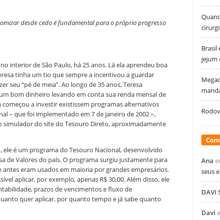
Quando
onomizar desde cedo é fundamental para o próprio progresso
cirurg
Brasil
jejum
no interior de São Paulo, há 25 anos. Lá ela aprendeu boa
resa tinha um tio que sempre a incentivou a guardar
Megao
er seu “pé de meia”. Ao longo de 35 anos, Teresa
manda
 é um bom dinheiro levando em conta sua renda mensal de
a começou a investir existissem programas alternativos
Rodovi
al – que foi implementado em 7 de janeiro de 2002 –,
 o simulador do site do Tesouro Direto, aproximadamente
Com
o
, ele é um programa do Tesouro Nacional, desenvolvido
sa de Valores do país. O programa surgiu justamente para
Ana
e
ue antes eram usados em maioria por grandes empresários.
seus 
vel aplicar, por exemplo, apenas R$ 30,00. Além disso, ele
entabilidade, prazos de vencimentos e fluxo de
DAVI
uanto quer aplicar, por quanto tempo e já sabe quanto
Davi