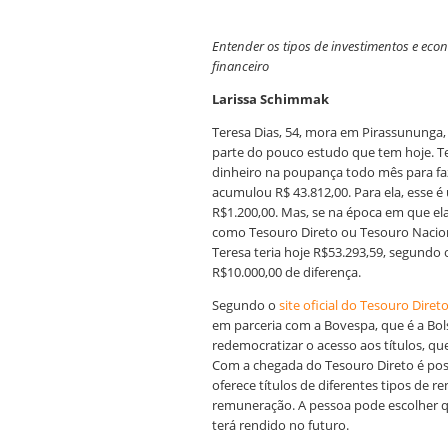
Entender os tipos de investimentos e ec
financeiro
Larissa Schimmak
Teresa Dias, 54, mora em Pirassununga, 
parte do pouco estudo que tem hoje. Te
dinheiro na poupança todo mês para faz
acumulou R$ 43.812,00. Para ela, esse
R$1.200,00. Mas, se na época em que el
como Tesouro Direto ou Tesouro Nacion
Teresa teria hoje R$53.293,59, segundo
R$10.000,00 de diferença.
Segundo o
site oficial do Tesouro Diret
em parceria com a Bovespa, que é a Bol
redemocratizar o acesso aos títulos, q
Com a chegada do Tesouro Direto é possí
oferece títulos de diferentes tipos de r
remuneração. A pessoa pode escolher q
terá rendido no futuro.