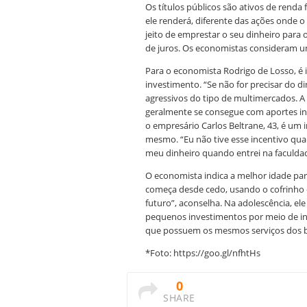
Os títulos públicos são ativos de renda
ele renderá, diferente das ações onde 
jeito de emprestar o seu dinheiro para 
de juros. Os economistas consideram um
Para o economista Rodrigo de Losso, é 
investimento. “Se não for precisar do 
agressivos do tipo de multimercados. A
geralmente se consegue com aportes inic
o empresário Carlos Beltrane, 43, é um 
mesmo. “Eu não tive esse incentivo qua
meu dinheiro quando entrei na faculdad
O economista indica a melhor idade pa
começa desde cedo, usando o cofrinho 
futuro”, aconselha. Na adolescência, el
pequenos investimentos por meio de int
que possuem os mesmos serviços dos b
*Foto: https://goo.gl/nfhtHs
0
SHARE