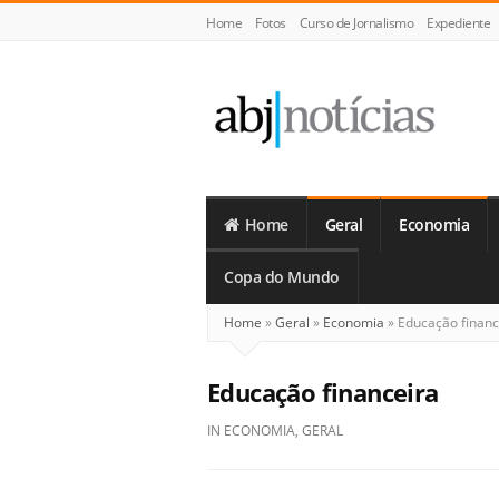
Home
Fotos
Curso de Jornalismo
Expediente
ABJ
Notícias
Home
Geral
Economia
Copa do Mundo
Home
»
Geral
»
Economia
»
Educação financ
Educação financeira
IN
ECONOMIA
,
GERAL