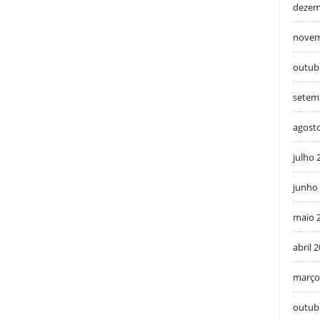
dezem
novem
outub
setem
agost
julho 
junho
maio 
abril 
março
outub