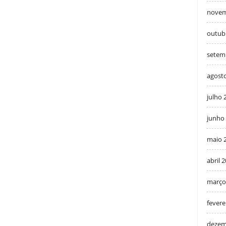
novem
outub
setem
agost
julho 
junho
maio 
abril 
março
fevere
dezem