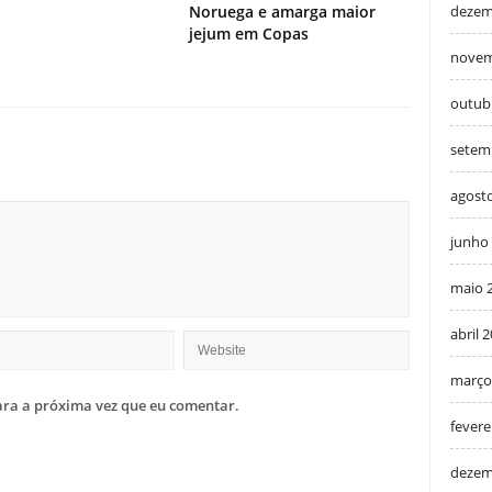
Noruega e amarga maior
dezem
jejum em Copas
novem
outub
setem
agost
junho
maio 
abril 
março
ra a próxima vez que eu comentar.
fevere
dezem