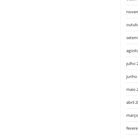
novem
outub
setem
agost
julho 
junho
maio 
abril 
março
fevere