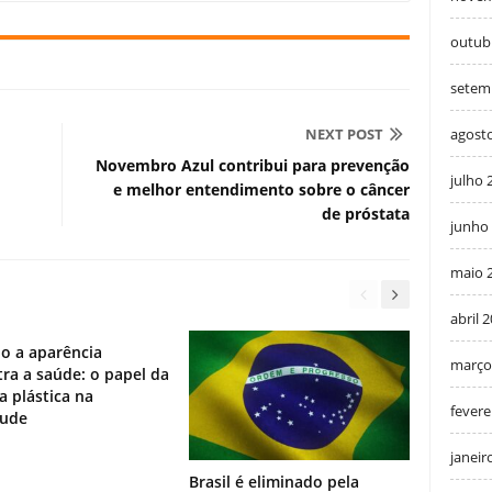
outub
setem
NEXT POST
agost
Novembro Azul contribui para prevenção
julho 
e melhor entendimento sobre o câncer
de próstata
junho
maio 
abril 
o a aparência
março
ra a saúde: o papel da
ia plástica na
fevere
tude
janeir
Brasil é eliminado pela