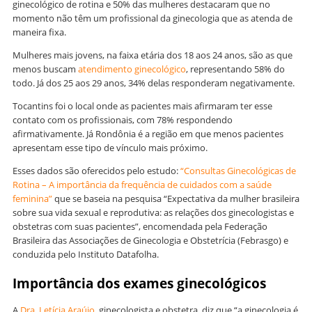
ginecológico de rotina e 50% das mulheres destacaram que no
momento não têm um profissional da ginecologia que as atenda de
maneira fixa.
Mulheres mais jovens, na faixa etária dos 18 aos 24 anos, são as que
menos buscam
atendimento ginecológico
, representando 58% do
todo. Já dos 25 aos 29 anos, 34% delas responderam negativamente.
Tocantins foi o local onde as pacientes mais afirmaram ter esse
contato com os profissionais, com 78% respondendo
afirmativamente. Já Rondônia é a região em que menos pacientes
apresentam esse tipo de vínculo mais próximo.
Esses dados são oferecidos pelo estudo:
“Consultas Ginecológicas de
Rotina – A importância da frequência de cuidados com a saúde
feminina”
que se baseia na pesquisa “Expectativa da mulher brasileira
sobre sua vida sexual e reprodutiva: as relações dos ginecologistas e
obstetras com suas pacientes”, encomendada pela Federação
Brasileira das Associações de Ginecologia e Obstetrícia (Febrasgo) e
conduzida pelo Instituto Datafolha.
Importância dos exames ginecológicos
A
Dra. Letícia Araújo
, ginecologista e obstetra, diz que “a ginecologia é