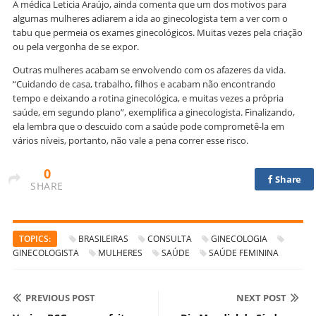
A médica Leticia Araújo, ainda comenta que um dos motivos para
algumas mulheres adiarem a ida ao ginecologista tem a ver com o
tabu que permeia os exames ginecológicos. Muitas vezes pela criação
ou pela vergonha de se expor.
Outras mulheres acabam se envolvendo com os afazeres da vida.
“Cuidando de casa, trabalho, filhos e acabam não encontrando
tempo e deixando a rotina ginecológica, e muitas vezes a própria
saúde, em segundo plano”, exemplifica a ginecologista. Finalizando,
ela lembra que o descuido com a saúde pode comprometê-la em
vários níveis, portanto, não vale a pena correr esse risco.
0
Share
SHARE
TOPICS:
BRASILEIRAS
CONSULTA
GINECOLOGIA
GINECOLOGISTA
MULHERES
SAÚDE
SAÚDE FEMININA
PREVIOUS POST
NEXT POST