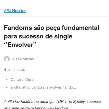
ABJ Notícias
Fandoms são peça fundamental
para sucesso de single
‘’Envolver’’
ABJ Notícias
4 anos atrás
Categories:
Cultura
,
Geral
Tags:
anitta
,
atriz
,
cantora
,
envolver
,
fandom
,
fandoms
,
fãs
Anitta faz história ao alcançar TOP 1 no Spotify, sucesso
aparente se deve também ao fandom.