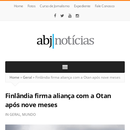
Home
Fotos
Curso de Jornalismo
Expediente
Fale Conosco
ABJ
Notícias
Home
»
Geral
»
Finlândia firma aliança com a Otan após nove meses
Finlândia firma aliança com a Otan
após nove meses
IN
GERAL
,
MUNDO