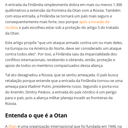
A entrada da Finlândia simplesmente dobra em mais ou menos 1.300
quilômetros a extensão da fronteira da Otan com a Rússia. Também
com essa entrada, a Finlândia se tornará um país mais seguro e
consequentemente mais forte, isso porque
após a invasão da
Ucrânia
o país escolheu estar sob a proteção do artigo 5 do tratado
da Otan.
Este artigo propõe “que um ataque armado contra um ou mais deles,
na Europa ou na América do Norte, deve ser considerado um ataque
contra todos eles”. Por isso, a Finlândia saiu da imparcialidade dos
conflitos internacionais, recebendo e obtendo, então, proteção e
apoio de todos os membros compactuados dessa aliança.
Tal ato desagradou a Rússia, que se sentiu ameaçada. O país busca
retaliação porque entende que a entrada da Finlândia tornou-se uma
ameaça para Vladmir Putin, presidente russo. Segundo o porta-voz
do Kremlin, Dmitry Peskov, a entrada do país nórdico é um perigo
para o país, pois a aliança militar planeja invadir as fronteiras da
Rússia.
Entenda o que é a Otan
A
Otan
é uma organização internacional que foi fundada em 1949, na