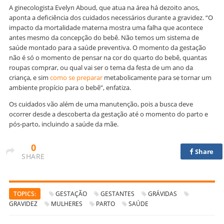
A ginecologista Evelyn Aboud, que atua na área há dezoito anos,
aponta a deficiência dos cuidados necessários durante a gravidez. “O
impacto da mortalidade materna mostra uma falha que acontece
antes mesmo da concepção do bebê. Não temos um sistema de
saúde montado para a saúde preventiva. O momento da gestação
não é só o momento de pensar na cor do quarto do bebê, quantas
roupas comprar, ou qual vai ser o tema da festa de um ano da
criança, e sim
como se preparar
metabolicamente para se tornar um
ambiente propício para o bebê”, enfatiza.
Os cuidados vão além de uma manutenção, pois a busca deve
ocorrer desde a descoberta da gestação até o momento do parto e
pós-parto, incluindo a saúde da mãe.
0
Share
SHARE
TOPICS:
GESTAÇÃO
GESTANTES
GRÁVIDAS
GRAVIDEZ
MULHERES
PARTO
SAÚDE