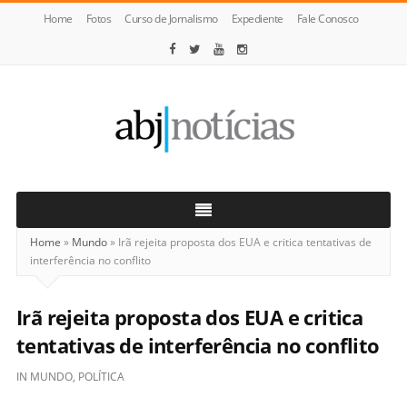
Home
Fotos
Curso de Jornalismo
Expediente
Fale Conosco
ABJ
Notícias
Home
»
Mundo
»
Irã rejeita proposta dos EUA e critica tentativas de
interferência no conflito
Irã rejeita proposta dos EUA e critica
tentativas de interferência no conflito
IN
MUNDO
,
POLÍTICA