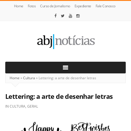
Home
Fotos
Curso de Jornalismo
Expediente
Fale Conosco
ABJ
Notícias
Home
»
Cultura
»
Lettering: a arte de desenhar letras
Lettering: a arte de desenhar letras
IN
CULTURA
,
GERAL