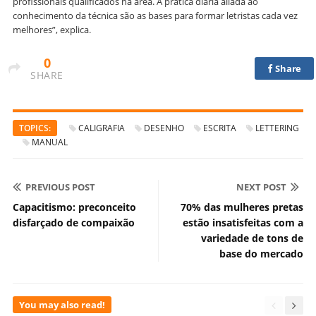
profissionais qualificados na área. A prática diária aliada ao
conhecimento da técnica são as bases para formar letristas cada vez
melhores”, explica.
0
Share
SHARE
TOPICS:
CALIGRAFIA
DESENHO
ESCRITA
LETTERING
MANUAL
PREVIOUS POST
NEXT POST
Capacitismo: preconceito
70% das mulheres pretas
disfarçado de compaixão
estão insatisfeitas com a
variedade de tons de
base do mercado
You may also read!