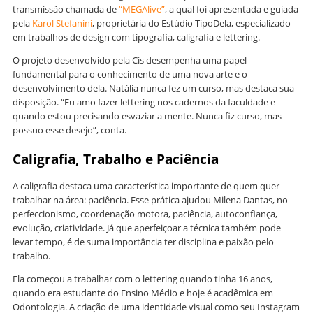
transmissão chamada de
“MEGAlive”
, a qual foi apresentada e guiada
pela
Karol Stefanini
, proprietária do Estúdio TipoDela, especializado
em trabalhos de design com tipografia, caligrafia e lettering.
O projeto desenvolvido pela Cis desempenha uma papel
fundamental para o conhecimento de uma nova arte e o
desenvolvimento dela. Natália nunca fez um curso, mas destaca sua
disposição. “Eu amo fazer lettering nos cadernos da faculdade e
quando estou precisando esvaziar a mente. Nunca fiz curso, mas
possuo esse desejo”, conta.
Caligrafia, Trabalho e Paciência
A caligrafia destaca uma característica importante de quem quer
trabalhar na área: paciência. Esse prática ajudou Milena Dantas, no
perfeccionismo, coordenação motora, paciência, autoconfiança,
evolução, criatividade. Já que aperfeiçoar a técnica também pode
levar tempo, é de suma importância ter disciplina e paixão pelo
trabalho.
Ela começou a trabalhar com o lettering quando tinha 16 anos,
quando era estudante do Ensino Médio e hoje é acadêmica em
Odontologia. A criação de uma identidade visual como seu Instagram