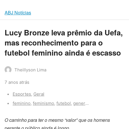
ABJ Notícias
Lucy Bronze leva prêmio da Uefa,
mas reconhecimento para o
futebol feminino ainda é escasso
Theillyson Lima
7 anos atrás
Categories:
Esportes
,
Geral
Tags:
feminino
,
feminismo
,
futebol
,
genero
,
igualdade
,
lucy br
O caminho para ter o mesmo “valor” que os homens
perante o público ainda é longo