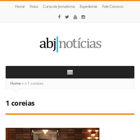
Home
Fotos
Curso de Jornalismo
Expediente
Fale Conosco
ABJ
Notícias
Home
»
»
1 coreias
1 coreias