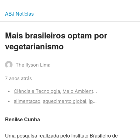
ABJ Notícias
Mais brasileiros optam por
vegetarianismo
Theillyson Lima
7 anos atrás
Categories:
Ciência e Tecnologia
,
Meio Ambiente
,
Saúde
Tags:
alimentacao
,
aquecimento global
,
ipcc
,
mudanças climati
Renilse Cunha
Uma pesquisa realizada pelo Instituto Brasileiro de